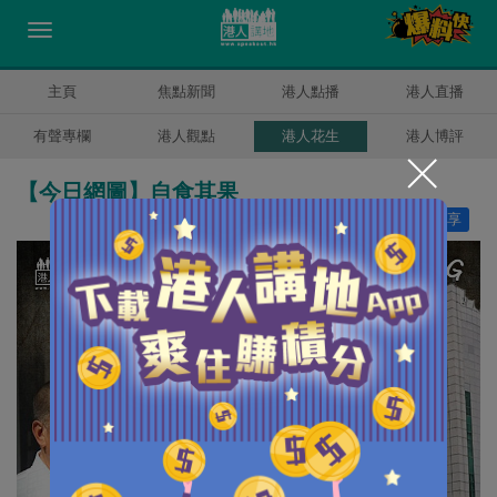
主頁
焦點新聞
港人點播
港人直播
有聲專欄
港人觀點
港人花生
港人博評
【今日網圖】自食其果
讚好
32
分享