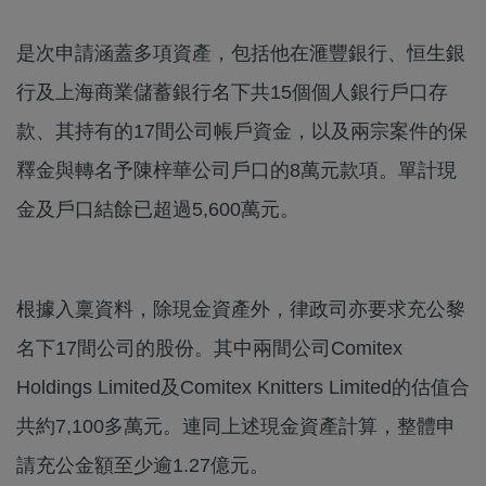
是次申請涵蓋多項資產，包括他在滙豐銀行、恒生銀
行及上海商業儲蓄銀行名下共15個個人銀行戶口存
款、其持有的17間公司帳戶資金，以及兩宗案件的保
釋金與轉名予陳梓華公司戶口的8萬元款項。單計現
金及戶口結餘已超過5,600萬元。
根據入稟資料，除現金資產外，律政司亦要求充公黎
名下17間公司的股份。其中兩間公司Comitex
Holdings Limited及Comitex Knitters Limited的估值合
共約7,100多萬元。連同上述現金資產計算，整體申
請充公金額至少逾1.27億元。