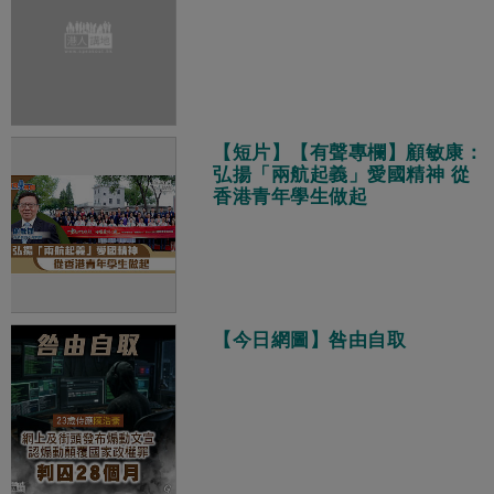
【短片】【有聲專欄】顧敏康：
弘揚「兩航起義」愛國精神 從
香港青年學生做起
【今日網圖】咎由自取