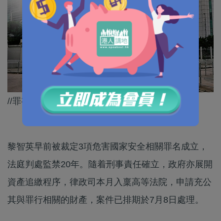
//罪有應得，充公黎智英資產1.27億元//
黎智英早前被裁定3項危害國家安全相關罪名成立，
法庭判處監禁20年。隨着刑事責任確立，政府亦展開
資產追繳程序，律政司本月入稟高等法院，申請充公
其與罪行相關的財產，案件已排期於7月8日處理。