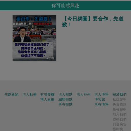
你可能感興趣
【今日網圖】要合作，先道
歉！
焦點新聞
港人點播
有聲專欄
港人觀點
港人花生
港人博評
關於我們
港人直播
編輯觀點
博客館
私隱聲明
所有觀點
所有博評
免責條款
版權聲明
加入我們
聯絡我們
刊登廣告
爆料快