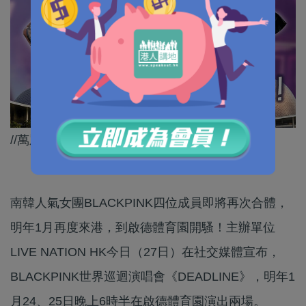
//萬眾期待，大家準備好搶票未？//
南韓人氣女團BLACKPINK四位成員即將再次合體，
明年1月再度來港，到啟德體育園開騷！主辦單位
LIVE NATION HK今日（27日）在社交媒體宣布，
BLACKPINK世界巡迴演唱會《DEADLINE》，明年1
月24、25日晚上6時半在啟德體育園演出兩場。