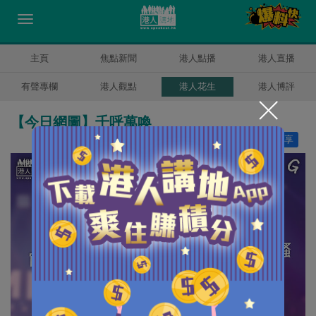
主頁
焦點新聞
港人點播
港人直播
有聲專欄
港人觀點
港人花生
港人博評
【今日網圖】千呼萬喚
讚好
3
分享