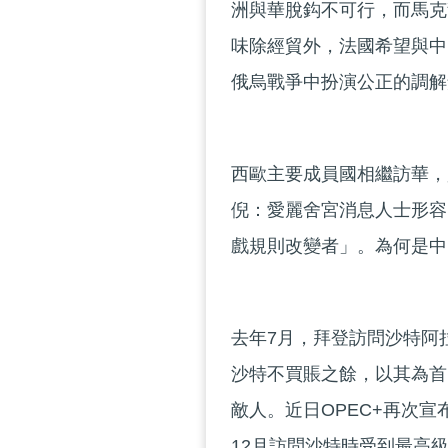
洲與華脫鈎不可行，而馬克
味除經貿外，法國希望與中
俄烏戰爭中扮演公正的調解
西歐主要成員國相繼訪華，
倪：愛麗舍宮消息人士形容
戲規則改變者」。為何是中
去年7月，拜登訪問沙特阿
沙特不買賬之餘，以其為首的
敵人。近日OPEC+再次宣
12月訪問沙特時受到最高