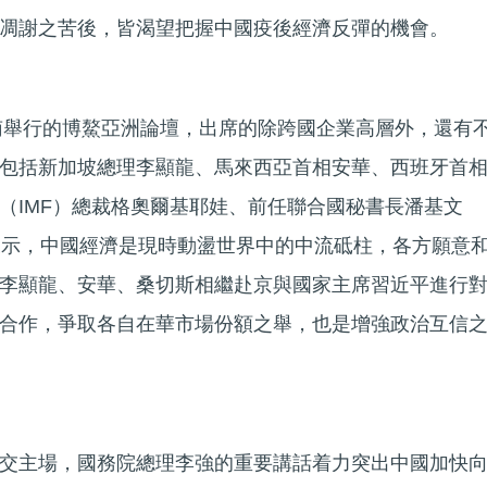
凋謝之苦後，皆渴望把握中國疫後經濟反彈的機會。
海南舉行的博鰲亞洲論壇，出席的除跨國企業高層外，還有
包括新加坡總理李顯龍、馬來西亞首相安華、西班牙首
（IMF）總裁格奧爾基耶娃、前任聯合國秘書長潘基文
表示，中國經濟是現時動盪世界中的中流砥柱，各方願意
李顯龍、安華、桑切斯相繼赴京與國家主席習近平進行
合作，爭取各自在華市場份額之舉，也是增強政治互信
交主場，國務院總理李強的重要講話着力突出中國加快