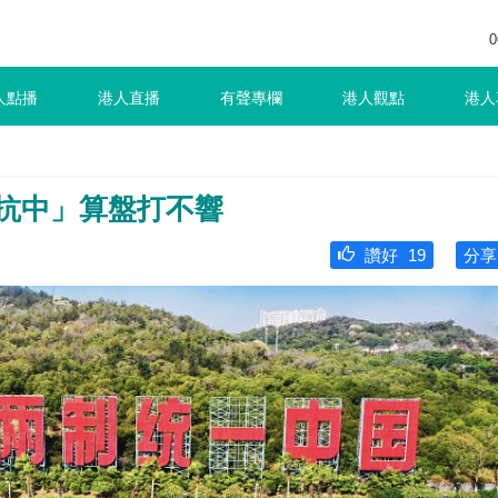
0
人點播
港人直播
有聲專欄
港人觀點
港人
「抗中」算盤打不響
讚好
19
分享