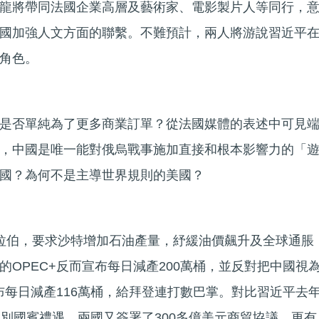
龍將帶同法國企業高層及藝術家、電影製片人等同行，
國加強人文方面的聯繫。不難預計，兩人將游說習近平
角色。
是否單純為了更多商業訂單？從法國媒體的表述中可見
，中國是唯一能對俄烏戰事施加直接和根本影響力的「
國？為何不是主導世界規則的美國？
拉伯，要求沙特增加石油產量，紓緩油價飆升及全球通脹
OPEC+反而宣布每日減產200萬桶，並反對把中國視
布每日減產116萬桶，給拜登連打數巴掌。對比習近平去
級別國賓禮遇，兩國又簽署了300多億美元商貿協議，更有