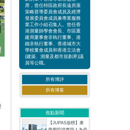
席，曾任特區政府長遠房屋
策略督導委員會成員及經濟
發展委員會成員兼專業服務
業工作小組召集人。曾任香
港測量師學會會長、市區重
建局董事會非執行董事、港
鐵非執行董事、香港城市大
學校董會成員和香港立法會
(建築、測量及都市規劃界)議
員等公職。
文
所有博評
所有博客
發
焦點新聞
【JUPAS放榜】東
國
華學院證實因人為疏