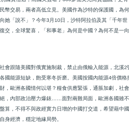
民幣交易，兩者高低立見。美國作為沙特的保護國，為
向她「說不」？今年3月10日，沙特阿拉伯及其「千年世
復交，全球驚喜，「和事老」為何是中國？為何不是一
社會跟隨美國對俄實施制裁，禁止由俄輸入能源，北溪2
各國能源短缺，飽受寒冬折磨。美國按國內能源4倍價格
財，歐洲各國情何以堪？糧食供應緊張，通脹加劇，社
絕，內部政治壓力爆錶……面對兩難局面，歐洲各國雖
盤算，不得不與政經實力日增的中國打交道，希望藉中
自身經濟，穩定地緣局勢。