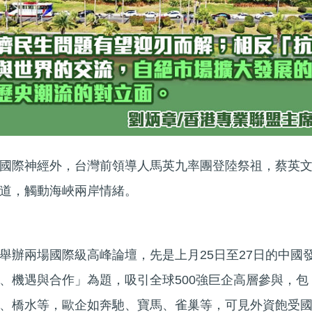
國際神經外，台灣前領導人馬英九率團登陸祭祖，蔡英
道，觸動海峽兩岸情緒。
舉辦兩場國際級高峰論壇，先是上月25日至27日的中國
、機遇與合作」為題，吸引全球500強巨企高層參與，包
、橋水等，歐企如奔馳、寶馬、雀巢等，可見外資飽受