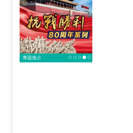
和
重
專題推介
，
盟