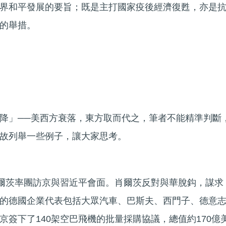
界和平發展的要旨；既是主打國家疫後經濟復甦，亦是
的舉措。
降」──美西方衰落，東方取而代之，筆者不能精準判斷
故列舉一些例子，讓大家思考。
肖爾茨率團訪京與習近平會面。肖爾茨反對與華脫鈎，謀求
的德國企業代表包括大眾汽車、巴斯夫、西門子、德意
京簽下了140架空巴飛機的批量採購協議，總值約170億