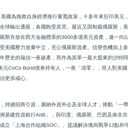
後，美國為挽救自身經濟推行量寬政策，十多年來狂印美元
全球輸出通脹，各國飽受其苦。最近又因制裁俄羅斯，
羅斯存放在西方金融體系的3000多億美元資產，連一向
受美國壓力放棄中立，充公俄羅斯資產。信譽危機加上
年歷史的瑞信一夜破產，而作為其單一最大股東的沙特
美元CoCo Bond債券持有人，一夜「清零」，世人對美國
治更添戒心。
，持續招商引資，廣納外資外企及全球人才，推動「一
洲基建投資銀行AIIB」，與印度、俄羅斯、巴西及南非共
成立「上海合作組織SOC」、提議解決俄烏戰爭12點和