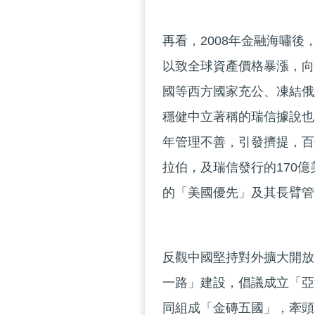
再看，2008年金融海嘯
以致全球資產價格暴漲，向
國等西方國家充公、凍結俄
穩健中立著稱的瑞信據說也
年管理不善，引發擠提，百
拉伯，及瑞信發行的170億
的「美國優先」及其長臂管
反觀中國堅持對外擴大開放
一路」建設，倡議成立「亞
同組成「金磚五國」，牽頭