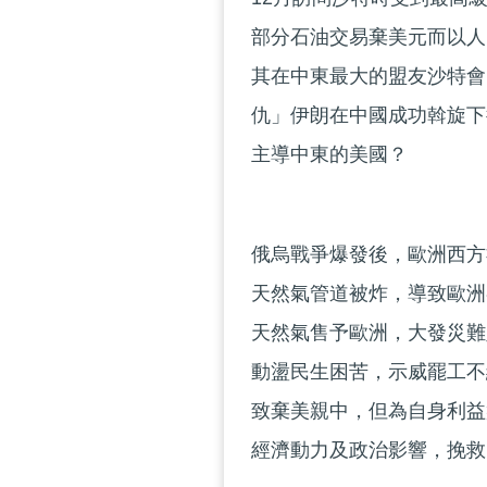
部分石油交易棄美元而以人
其在中東最大的盟友沙特會
仇」伊朗在中國成功斡旋下
主導中東的美國？
俄烏戰爭爆發後，歐洲西方
天然氣管道被炸，導致歐洲
天然氣售予歐洲，大發災難
動盪民生困苦，示威罷工不
致棄美親中，但為自身利益
經濟動力及政治影響，挽救