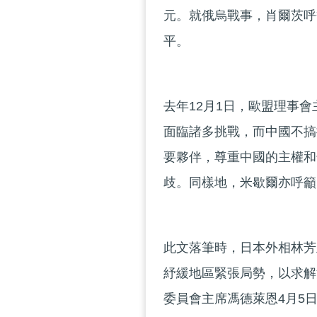
元。就俄烏戰事，肖爾茨呼
平。
去年12月1日，歐盟理事
面臨諸多挑戰，而中國不搞
要夥伴，尊重中國的主權和
歧。同樣地，米歇爾亦呼籲
此文落筆時，日本外相林芳
紓緩地區緊張局勢，以求解
委員會主席馮德萊恩4月5