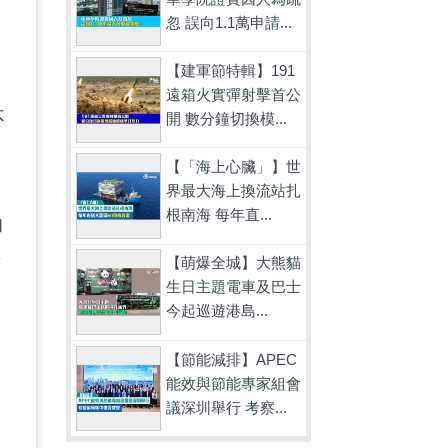
忽 誤向1.1萬申請...
【建軍節特輯】191
遠箱火實彈射擊首公
不
開 數分鐘切換模...
相
【「海上心臟」】世
界最大海上換流站扎
根南海 每年直...
和
對
【萌爆全城】大熊貓
生日主題電車及巴士
之
今起巡遊港島...
【節能減排】APEC
能效與節能專家組會
議深圳舉行 考察...
向