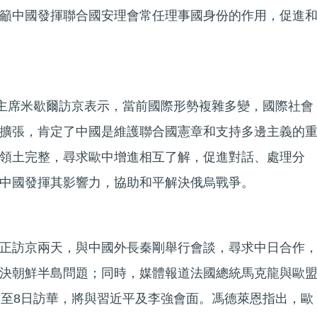
籲中國發揮聯合國安理會常任理事國身份的作用，促進
會主席米歇爾訪京表示，當前國際形勢複雜多變，國際社會
擴張，肯定了中國是維護聯合國憲章和支持多邊主義的
領土完整，尋求歐中增進相互了解，促進對話、處理分
中國發揮其影響力，協助和平解決俄烏戰爭。
正訪京兩天，與中國外長秦剛舉行會談，尋求中日合作
決朝鮮半島問題；同時，媒體報道法國總統馬克龍與歐
日至8日訪華，將與習近平及李強會面。馮德萊恩指出，歐