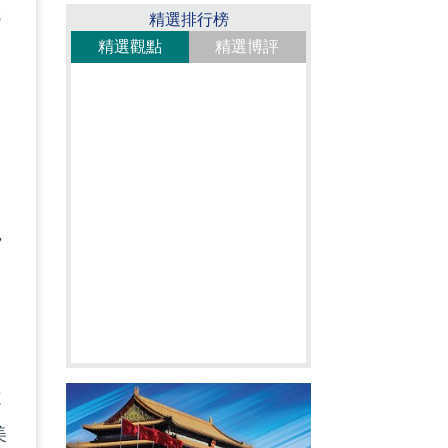
抗
精選排行榜
精選觀點
精選博評
，
志
美