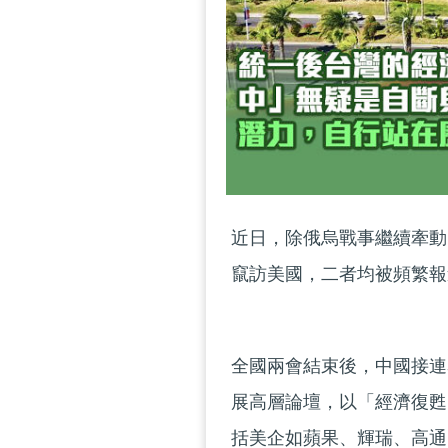
近日，除俄烏戰事繼續牽動
竄訪美國，二者均被頻繁報
全國兩會結束後，中國接連
展高層論壇，以「經濟復甦
括美企如蘋果、輝瑞、高通