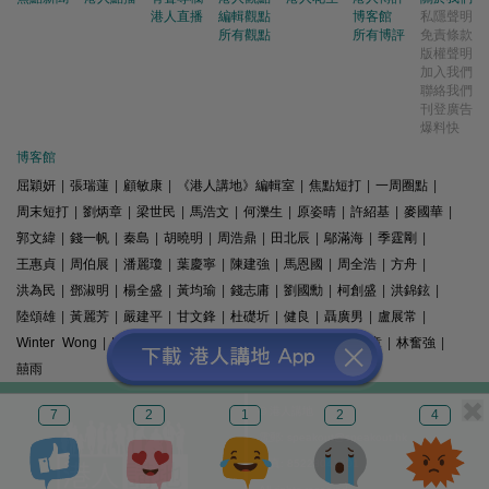
港人直播
編輯觀點
博客館
私隱聲明
所有觀點
所有博評
免責條款
版權聲明
加入我們
聯絡我們
刊登廣告
爆料快
博客館
屈穎妍
|
張瑞蓮
|
顧敏康
|
《港人講地》編輯室
|
焦點短打
|
一周圈點
|
周末短打
|
劉炳章
|
梁世民
|
馬浩文
|
何濼生
|
原姿晴
|
許紹基
|
麥國華
|
郭文緯
|
錢一帆
|
秦島
|
胡曉明
|
周浩鼎
|
田北辰
|
鄔滿海
|
季霆剛
|
王惠貞
|
周伯展
|
潘麗瓊
|
葉慶寧
|
陳建強
|
馬恩國
|
周全浩
|
方舟
|
洪為民
|
鄧淑明
|
楊全盛
|
黃均瑜
|
錢志庸
|
劉國勳
|
柯創盛
|
洪錦鉉
|
陸頌雄
|
黃麗芳
|
嚴建平
|
甘文鋒
|
杜礎圻
|
健良
|
聶廣男
|
盧展常
|
Winter Wong
|
K2
|
梁文新
|
羅崑
|
姚銘
|
陳志豪
|
精選文章
|
林奮強
|
囍雨
© 港人講地
7
2
1
2
4
電郵: speakout@speakout.hk
傳真: 85228041301