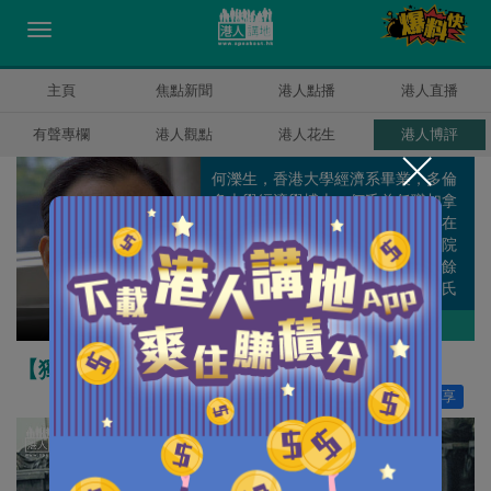
主頁
焦點新聞
港人點播
港人直播
有聲專欄
港人觀點
港人花生
港人博評
何濼生，香港大學經濟系畢業，多倫
多大學經濟學博士。何氏曾任職加拿
大安大略省政府庫務及經濟部，並在
香港中文大學、嶺南大學，珠海學院
等任教。何氏專攻政策研究，除百餘
篇學術論文外，更有多本著作。何氏
曾擔任多個公職及香港經濟學會會
何濼生
作者其他博評
長。
【獨家文章】評香港的最低工資
讚好
16
分享