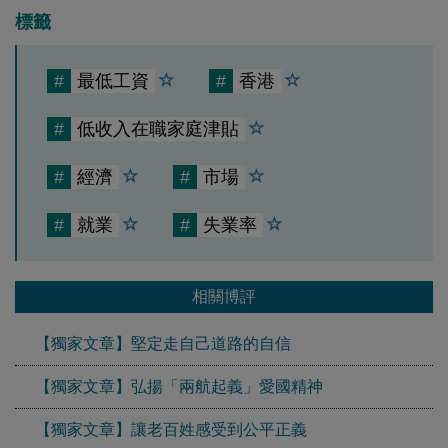
標籤
#
最低工資
#
香港
#
低收入在職家庭津貼
#
經濟
#
市場
#
就業
#
失業率
相關博評
【獨家文章】堅定走自己道路的自信
【獨家文章】弘揚「兩航起義」愛國精神
【獨家文章】讓老百姓感受到公平正義