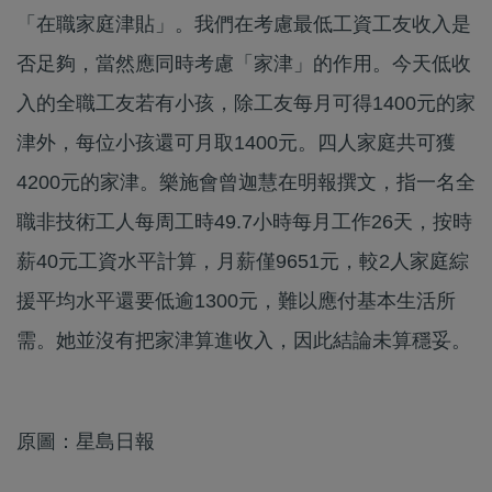
「在職家庭津貼」。我們在考慮最低工資工友收入是
否足夠，當然應同時考慮「家津」的作用。今天低收
入的全職工友若有小孩，除工友每月可得1400元的家
津外，每位小孩還可月取1400元。四人家庭共可獲
4200元的家津。樂施會曾迦慧在明報撰文，指一名全
職非技術工人每周工時49.7小時每月工作26天，按時
薪40元工資水平計算，月薪僅9651元，較2人家庭綜
援平均水平還要低逾1300元，難以應付基本生活所
需。她並沒有把家津算進收入，因此結論未算穩妥。
原圖：星島日報