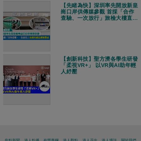
【先睹為快】深圳率先開放新皇
崗口岸供傳媒參觀 首採「合作
查驗、一次放行」旅檢大樓直連
地鐵站
【創新科技】聖方濟各學生研發
「柔視VR+」 以VR與AI助年輕
人紓壓
焦點新聞
港人點播
有聲專欄
港人觀點
港人花生
港人博評
關於我們