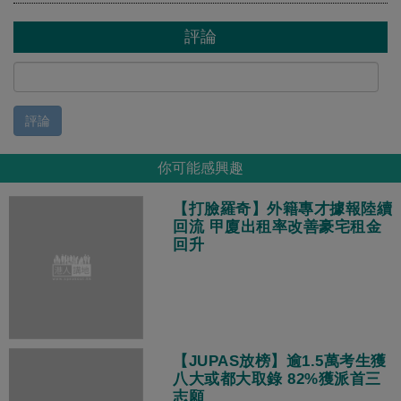
評論
評論
你可能感興趣
【打臉羅奇】外籍專才據報陸續
回流 甲廈出租率改善豪宅租金
回升
【JUPAS放榜】逾1.5萬考生獲
八大或都大取錄 82%獲派首三
志願