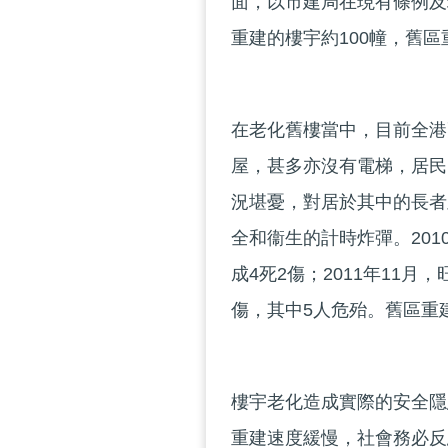
面，以市建局在現有條例及
重建的樓宇約100幢，舊
在老化舊樓當中，目前全港
屋，甚多亦沒有電梯，居民
況堪憂，對居於其中的長者
全和衞生的計時炸彈。201
成4死2傷；2011年11
傷，其中5人危殆。舊區重
樓宇老化造成實際的安全隱
重建速度緩慢，社會務必反