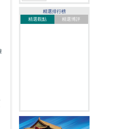
精選排行榜
精選觀點
精選博評
幢
低
舊