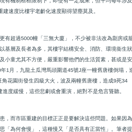
現有機制框框限制下，即使有一定成果，但平均每年涉
區重建速度比樓宇老齡化速度顯得望塵莫及。
更有超過5000幢「三無大廈」，不少被非法改為劏房或
以基層及長者為多，其樓宇結構安全、消防、環境衞生
及小童尤其不方便，嚴重影響他們的生活質素，甚或是
0年1月，九龍土瓜灣馬頭圍道45號J座一幢舊唐樓倒塌，
月，旺角花園街發生四級大火，波及兩幢舊唐樓，造成9死34
建進度緩慢，這些悲劇或會重演，絕對不是危言聳聽。
患，而市區重建的目標正正是要解決這些問題。如果因
思「為何會慢」，這種慢又「是否具有正當性」。筆者