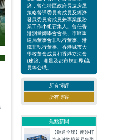
席，曾任特區政府長遠房屋
策略督導委員會成員及經濟
發展委員會成員兼專業服務
業工作小組召集人。曾任香
港測量師學會會長、市區重
建局董事會非執行董事、港
鐵非執行董事、香港城市大
學校董會成員和香港立法會
(建築、測量及都市規劃界)議
員等公職。
港
所有博評
樓
所有博客
宇
焦點新聞
【鏈通全球】南沙打
造全球跨境貿易集聚