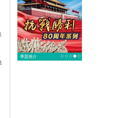
及
籠
狀
安
專題推介
造
為
提