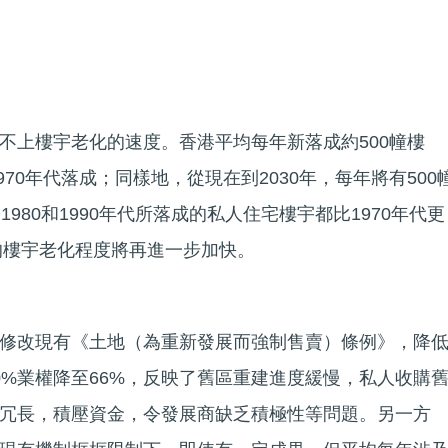
不上樓宇老化的速度。香港平均每年新落成約500幢樓
970年代落成；同樣地，從現在到2030年，每年將有500
980和1990年代所落成的私人住宅樓宇都比1970年代更
港的樓宇老化程度將再進一步加快。
修改現有《土地（為重新發展而強制售賣）條例》，降
0%業權降至66%，反映了舊區重建進度緩慢，私人收購
冗長，積壓資金，令發展商缺乏積極性等問題。另一方