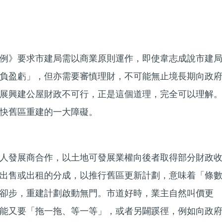
例》要求市建局需以商業原則運作，即使韋志成說市建
負盈虧」，但亦需要審慎理財，不可能無止境長期向政
展興建公屋財政不可行，正是這個道理，完全可以理解
快舊區重建的一大障礙。
人發展商合作，以土地可發展業權向後者取得部分財政
出售或出租的分成，以推行舊區更新計劃，意味着「條
卻步，重建計劃啟動無門。市道好時，業主自然叫價更
能又要「拖一拖、等一等」，或者另闢蹊徑，例如向政