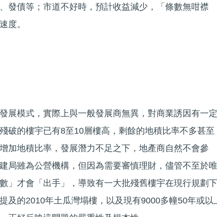
、發債等；市道不好時，預計收益減少，「條數無咁襟
速度。
發展模式，實際上與一般發展商無異，對商業誘因有一
殘破的樓宇已有8至10層樓高，剩餘的地積比率不多甚至
增加地積比率，發展潛力不足之下，地產商自然不會參
建局雖為公營機構，但因為需要審慎理財，儘管不至於
數」才會「出手」，導致有一大批殘舊樓宇在現行規劃
及的2010年土瓜灣塌樓，以及現有9000多幢50年或以