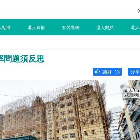
0
人點播
港人直播
有聲專欄
港人觀點
港人
率問題須反思
讚好
13
分享