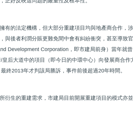
，正好反映這問題的嚴重性及根本性。
擁有的法定機構，但大部分重建項目均與地產商合作，
，與後者利潤分賬更難免間中會有糾紛衝突，甚至導致
Development Corporation，即市建局前身）當年就曾
利街/皇后大道中的項目（即今日的中環中心）向發展商合作
，最終2013年才判該局勝訴，事件前後超過20年時間。
所衍生的重建需求，市建局目前開展重建項目的模式亦