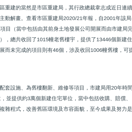
區重建的當然是市區重建局，其行政總裁韋志成近日連
動解畫。查看市區重建局2020/21年報，自2001年該局
建項目（當中包括由其前身土地發展公司開展而由市建局
，總共收回了1015幢老舊樓宇，提供了13446個新建
展而未完成的項目則有46個，涉及收回1006幢舊樓，可
。
配套設施、為舊樓翻新、維修等項目，市建局用20年時
重建，並提供約3萬個新建住宅單位，當中包括收購、賠償、
複雜程式，改善舊區環境及市容面貌，至今成果及努力