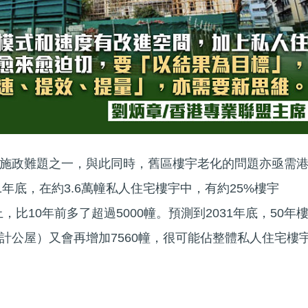
施政難題之一，與此同時，舊區樓宇老化的問題亦亟需
1年底，在約3.6萬幢私人住宅樓宇中，有約25%樓宇
上，比10年前多了超過5000幢。預測到2031年底，50年
計公屋）又會再增加7560幢，很可能佔整體私人住宅樓