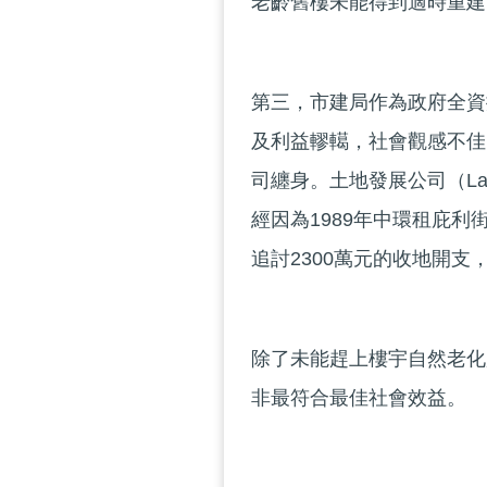
老齡舊樓未能得到適時重建
第三，市建局作為政府全資
及利益轇轕，社會觀感不佳
司纏身。土地發展公司（Land 
經因為1989年中環租庇
追討2300萬元的收地開支
除了未能趕上樓宇自然老化
非最符合最佳社會效益。