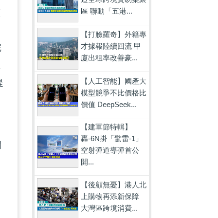
區 聯動「五港...
續
【打臉羅奇】外籍專
才據報陸續回流 甲
完
廈出租率改善豪...
住
【人工智能】國產大
提
模型競爭不比價格比
價值 DeepSeek...
【建軍節特輯】
轟-6N掛「驚雷-1」
間
空射彈道導彈首公
開...
是
【後顧無憂】港人北
上購物再添新保障
大灣區跨境消費...