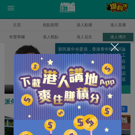
主頁
焦點新聞
港人點播
港人直播
有聲專欄
港人觀點
港人花生
港人博評
新民黨中央委員，香港青年時事評論
員協會會董。剛由象牙塔走入地區工
作，遊走於理論與現實之間，不知自
己算是離地還是在地，但肯定任何政
策脫離社區都只會變成笑話，如果認
真就輸了，那就用輸家的身份走到底
吧。
甘文鋒
作者其他博評
派傳單？正呀！
讚好
0
分享