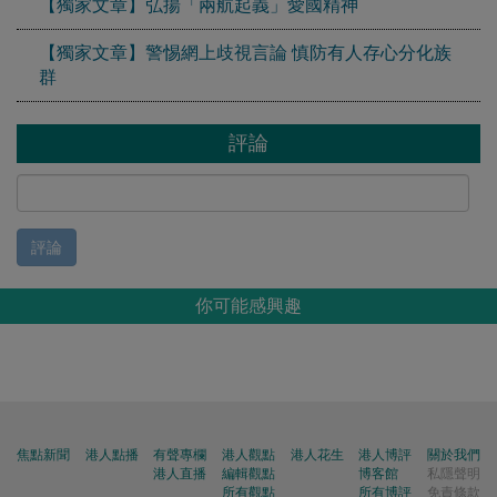
【獨家文章】弘揚「兩航起義」愛國精神
【獨家文章】警惕網上歧視言論 慎防有人存心分化族
群
評論
評論
你可能感興趣
焦點新聞
港人點播
有聲專欄
港人觀點
港人花生
港人博評
關於我們
港人直播
編輯觀點
博客館
私隱聲明
所有觀點
所有博評
免責條款