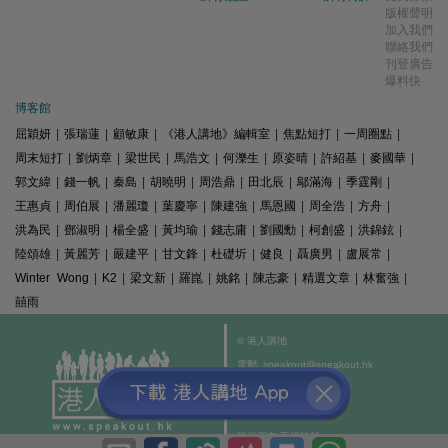
版權聲明
加入我們
聯絡我們
刊登廣告
爆料快
博客館
屈穎妍
|
張瑞蓮
|
顧敏康
|
《港人講地》編輯室
|
焦點短打
|
一周圈點
|
周末短打
|
劉炳章
|
梁世民
|
馬浩文
|
何濼生
|
原姿晴
|
許紹基
|
麥國華
|
郭文緯
|
錢一帆
|
秦島
|
胡曉明
|
周浩鼎
|
田北辰
|
鄔滿海
|
季霆剛
|
王惠貞
|
周伯展
|
潘麗瓊
|
葉慶寧
|
陳建強
|
馬恩國
|
周全浩
|
方舟
|
洪為民
|
鄧淑明
|
楊全盛
|
黃均瑜
|
錢志庸
|
劉國勳
|
柯創盛
|
洪錦鉉
|
陸頌雄
|
黃麗芳
|
嚴建平
|
甘文鋒
|
杜礎圻
|
健良
|
聶廣男
|
盧展常
|
Winter Wong
|
K2
|
梁文新
|
羅崑
|
姚銘
|
陳志豪
|
精選文章
|
林奮強
|
囍雨
© 港人講地
電郵: speakout@speakout.hk
傳真: 85228041301
All rights reserved.
版權所有 不得轉載