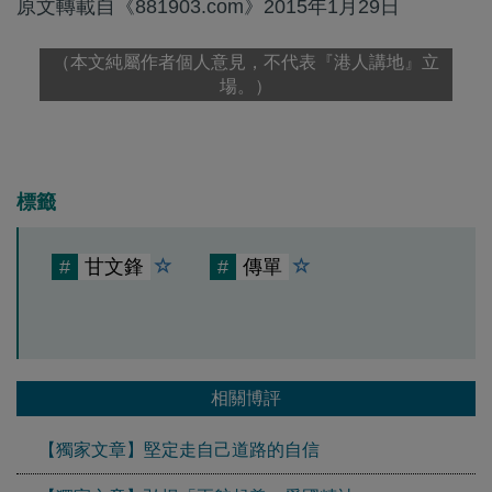
原文轉載自《881903.com》2015年1月29日
（本文純屬作者個人意見，不代表『港人講地』立
場。）
標籤
#
甘文鋒
#
傳單
相關博評
【獨家文章】堅定走自己道路的自信