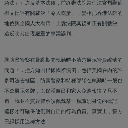
急法」）違反基本法後，前終審法院常任法官烈顯倫
撰文批評有關裁決「令人吃驚」，變相把香港法院的
地位與全國人大看齊！上訴法院其後糾正有關裁決，
這反映其出現嚴重的專業誤判。
就防暴警察在暴亂期間執勤時不清楚展示警員編號的
問題上，控方知否根據國際慣例，包括美國在內的許
多司法管轄區，防暴警察和特種部隊在執勤時一般也
不會展示名牌，以保護自己和家人免遭報復？只不
過，我並不質疑警察須佩戴某一類識別身份的標記，
這樣才可確保他們對自己的行為負責。事實上，警方
已經採用這種方法。