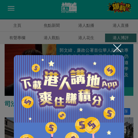
主頁
焦點新聞
港人點播
港人直播
有聲專欄
港人觀點
港人花生
港人博評
郭文緯，廉政公署首位華人副廉政專
員兼執行處首長，雖已退休多年，仍
積極參與全球的反貪工作，多次獲邀
到外國分享反貪經驗，亦是香港大學
專業進修學院國際反貪課程的主任及
客座教授。
郭文緯
作者其他博評
司法機構亦應設獨立監督機制
讚好
109
分享