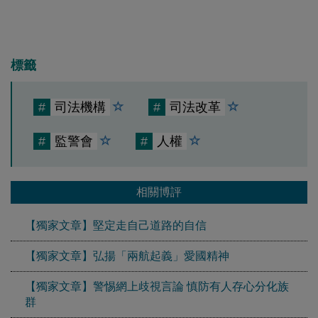
標籤
#
司法機構
#
司法改革
#
監警會
#
人權
相關博評
【獨家文章】堅定走自己道路的自信
【獨家文章】弘揚「兩航起義」愛國精神
【獨家文章】警惕網上歧視言論 慎防有人存心分化族
群