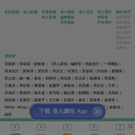
焦點新聞
港人點播
有聲專欄
港人觀點
港人花生
港人博評
關於我們
港人直播
編輯觀點
博客館
私隱聲明
所有觀點
所有博評
免責條款
版權聲明
加入我們
聯絡我們
刊登廣告
爆料快
博客館
屈穎妍
|
張瑞蓮
|
顧敏康
|
《港人講地》編輯室
|
焦點短打
|
一周圈點
|
周末短打
|
劉炳章
|
梁世民
|
馬浩文
|
何濼生
|
原姿晴
|
許紹基
|
麥國華
|
郭文緯
|
錢一帆
|
秦島
|
胡曉明
|
周浩鼎
|
田北辰
|
鄔滿海
|
季霆剛
|
王惠貞
|
周伯展
|
潘麗瓊
|
葉慶寧
|
陳建強
|
馬恩國
|
周全浩
|
方舟
|
洪為民
|
鄧淑明
|
楊全盛
|
黃均瑜
|
錢志庸
|
劉國勳
|
柯創盛
|
洪錦鉉
|
陸頌雄
|
黃麗芳
|
嚴建平
|
甘文鋒
|
杜礎圻
|
健良
|
聶廣男
|
盧展常
|
Winter Wong
|
K2
|
梁文新
|
羅崑
|
姚銘
|
陳志豪
|
精選文章
|
林奮強
|
囍雨
© 港人講地
9
4
0
0
2
電郵: speakout@speakout.hk