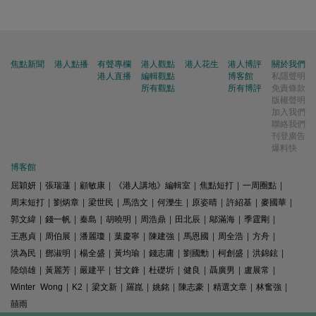
焦點新聞
港人點播
有聲專欄
港人觀點
港人花生
港人博評
關於我們
港人直播
編輯觀點
博客館
私隱聲明
所有觀點
所有博評
免責條款
版權聲明
加入我們
聯絡我們
刊登廣告
爆料快
博客館
屈穎妍
|
張瑞蓮
|
顧敏康
|
《港人講地》編輯室
|
焦點短打
|
一周圈點
|
周末短打
|
劉炳章
|
梁世民
|
馬浩文
|
何濼生
|
原姿晴
|
許紹基
|
麥國華
|
郭文緯
|
錢一帆
|
秦島
|
胡曉明
|
周浩鼎
|
田北辰
|
鄔滿海
|
季霆剛
|
王惠貞
|
周伯展
|
潘麗瓊
|
葉慶寧
|
陳建強
|
馬恩國
|
周全浩
|
方舟
|
洪為民
|
鄧淑明
|
楊全盛
|
黃均瑜
|
錢志庸
|
劉國勳
|
柯創盛
|
洪錦鉉
|
陸頌雄
|
黃麗芳
|
嚴建平
|
甘文鋒
|
杜礎圻
|
健良
|
聶廣男
|
盧展常
|
Winter Wong
|
K2
|
梁文新
|
羅崑
|
姚銘
|
陳志豪
|
精選文章
|
林奮強
|
囍雨