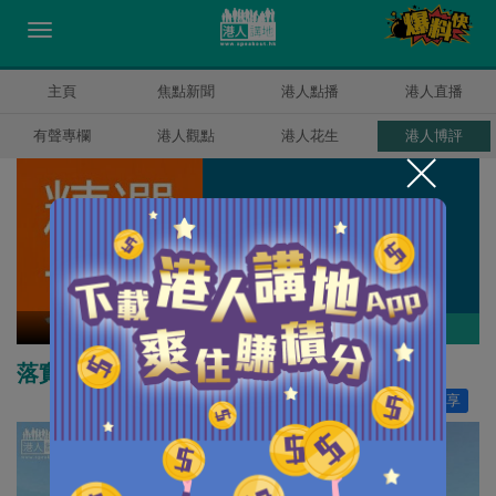
主頁
焦點新聞
港人點播
港人直播
有聲專欄
港人觀點
港人花生
港人博評
精選文章
作者其他博評
落實太陽能發電勢在必行
讚好
1
分享