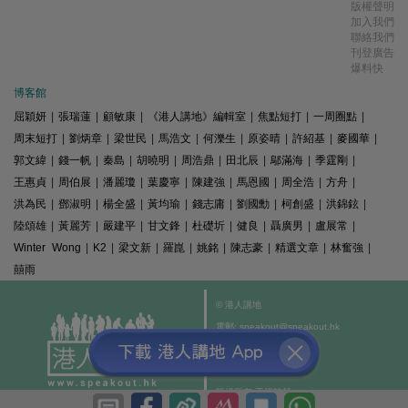
版權聲明
加入我們
聯絡我們
刊登廣告
爆料快
博客館
屈穎妍
|
張瑞蓮
|
顧敏康
|
《港人講地》編輯室
|
焦點短打
|
一周圈點
|
周末短打
|
劉炳章
|
梁世民
|
馬浩文
|
何濼生
|
原姿晴
|
許紹基
|
麥國華
|
郭文緯
|
錢一帆
|
秦島
|
胡曉明
|
周浩鼎
|
田北辰
|
鄔滿海
|
季霆剛
|
王惠貞
|
周伯展
|
潘麗瓊
|
葉慶寧
|
陳建強
|
馬恩國
|
周全浩
|
方舟
|
洪為民
|
鄧淑明
|
楊全盛
|
黃均瑜
|
錢志庸
|
劉國勳
|
柯創盛
|
洪錦鉉
|
陸頌雄
|
黃麗芳
|
嚴建平
|
甘文鋒
|
杜礎圻
|
健良
|
聶廣男
|
盧展常
|
Winter Wong
|
K2
|
梁文新
|
羅崑
|
姚銘
|
陳志豪
|
精選文章
|
林奮強
|
囍雨
© 港人講地
電郵: speakout@speakout.hk
傳真: 85228041301
All rights reserved.
版權所有 不得轉載