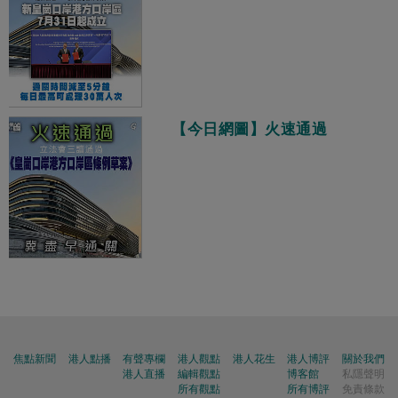
【今日網圖】火速通過
焦點新聞
港人點播
有聲專欄
港人觀點
港人花生
港人博評
關於我們
港人直播
編輯觀點
博客館
私隱聲明
所有觀點
所有博評
免責條款