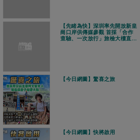
【先睹為快】深圳率先開放新皇
崗口岸供傳媒參觀 首採「合作
查驗、一次放行」旅檢大樓直連
地鐵站
【今日網圖】驚喜之旅
【今日網圖】快將啟用