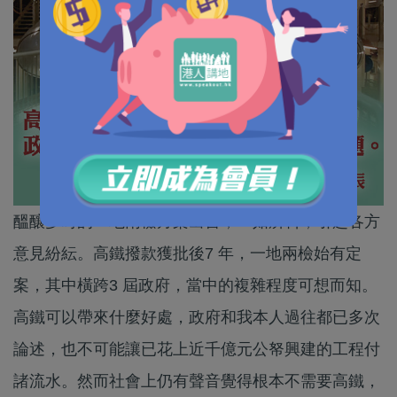
醞釀多時的一地兩檢方案出台，一如所料，引起各方
意見紛紜。高鐵撥款獲批後7 年，一地兩檢始有定
案，其中橫跨3 屆政府，當中的複雜程度可想而知。
高鐵可以帶來什麼好處，政府和我本人過往都已多次
論述，也不可能讓已花上近千億元公帑興建的工程付
諸流水。然而社會上仍有聲音覺得根本不需要高鐵，