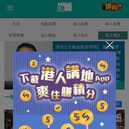
主頁
焦點新聞
港人點播
港人直播
有聲專欄
港人觀點
港人花生
港人博評
現任立法會議員(新界西)、新民黨常
務副主席、 縱橫二千集團主席、中華
人民共和國第十一及十二屆全國人民
代表大會 (港區代表)，過去曾任多項
政府公職，包括語文教育及研究常務
委員會（語常會）常務委員會主席及
僱員再培訓局主席。畢業於美國康奈
田北辰
作者其他博評
爾大學電子工程系，並於哈佛大學取
得工商管理碩士學位。
一地兩檢內地口岸區 應增更多法律例外情况
讚好
0
分享