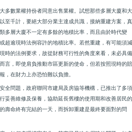
大多數業權持份者同意出售業權。試想那些多層大廈和
以至千計，要絕大部分業主達成共識，接納重建方案，
類多層大廈不一定有多餘的地積比率，而且由於時代變
或超逾現時法例容許的地積比率。若然重建，有可能須
現時的法例要求，故從財務可行性的角度來看，未必具
而言，即使肩負推動市區更新的使命，但若按照現時的
報，在財力上亦恐怕難以負擔。
安全問題，政府聯同市建局及房協等機構，已推出了多
行妥善維修及保養，協助延長舊樓的使用期和改善居民
的壽命終有完結的一天，而拆卸重建是最終要面對的問