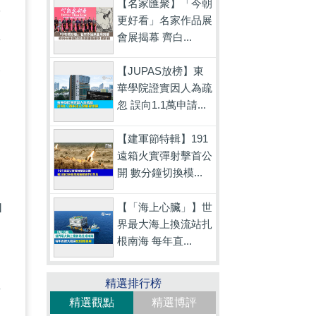
【名家匯聚】「今朝
舊
更好看」名家作品展
會展揭幕 齊白...
量
像
【JUPAS放榜】東
華學院證實因人為疏
的
忽 誤向1.1萬申請...
【建軍節特輯】191
遠箱火實彈射擊首公
開 數分鐘切換模...
【「海上心臟」】世
和
界最大海上換流站扎
，
根南海 每年直...
並
精選排行榜
精選觀點
精選博評