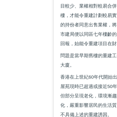
目較少、業權相對較易合併
樓，才能令重建計劃較易實
的持份者同意出售業權，將
市建局便以同區七年樓齡的
回報，始能令重建項目在財
問題是當早期舊樓的重建工
大廈。
香港在上世紀60年代開始
屋苑現時已超過或接近50
但部分呈現老化，環境漸趨
化，嚴重影響居民的生活質
不具備上述的重建誘因。