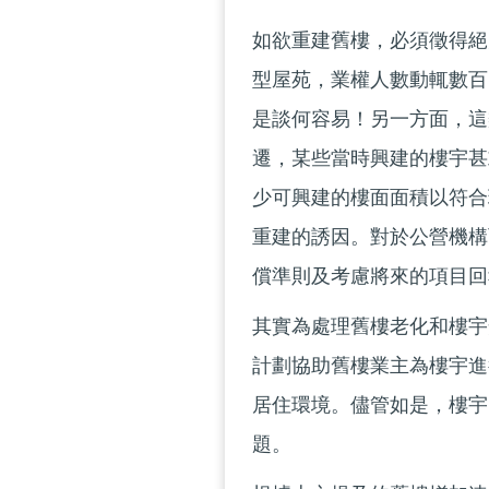
如欲重建舊樓，必須徵得絕
型屋苑，業權人數動輒數百
是談何容易！另一方面，這
遷，某些當時興建的樓宇甚
少可興建的樓面面積以符合
重建的誘因。對於公營機構
償準則及考慮將來的項目回
其實為處理舊樓老化和樓宇
計劃協助舊樓業主為樓宇進
居住環境。儘管如是，樓宇
題。