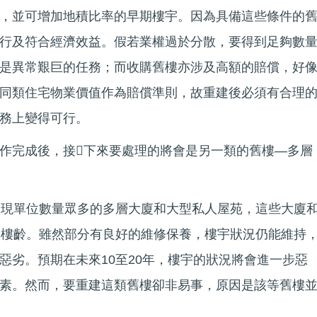
，並可增加地積比率的早期樓宇。因為具備這些條件的
行及符合經濟效益。假若業權過於分散，要得到足夠數
是異常艱巨的任務；而收購舊樓亦涉及高額的賠償，好
同類住宅物業價值作為賠償準則，故重建後必須有合理
務上變得可行。
作完成後，接下來要處理的將會是另一類的舊樓—多層
出現單位數量眾多的多層大廈和大型私人屋苑，這些大廈
年樓齡。雖然部分有良好的維修保養，樓宇狀況仍能維持
惡劣。預期在未來10至20年，樓宇的狀況將會進一步惡
素。然而，要重建這類舊樓卻非易事，原因是該等舊樓