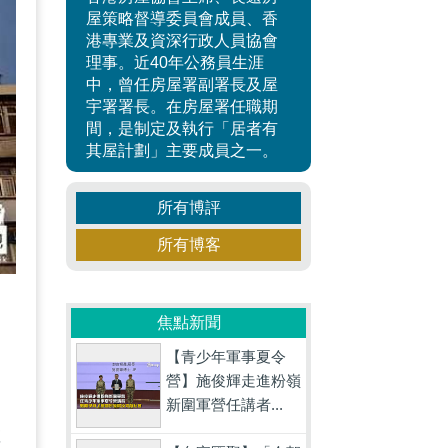
屋策略督導委員會成員、香
港專業及資深行政人員協會
理事。近40年公務員生涯
中，曾任房屋署副署長及屋
宇署署長。在房屋署任職期
間，是制定及執行「居者有
其屋計劃」主要成員之一。
所有博評
所有博客
，
焦點新聞
【青少年軍事夏令
營】施俊輝走進粉嶺
新圍軍營任講者...
數