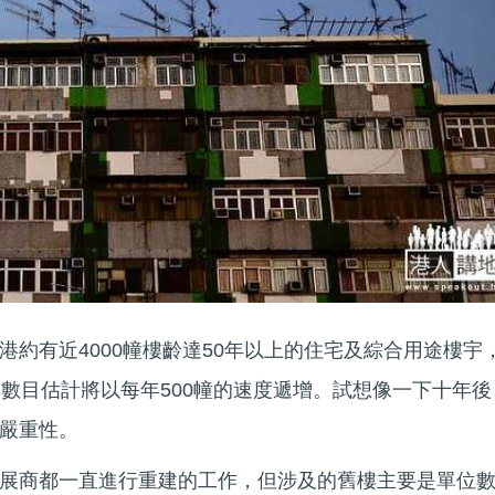
港約有近4000幢樓齡達50年以上的住宅及綜合用途樓宇
的數目估計將以每年500幢的速度遞增。試想像一下十年後
嚴重性。
展商都一直進行重建的工作，但涉及的舊樓主要是單位