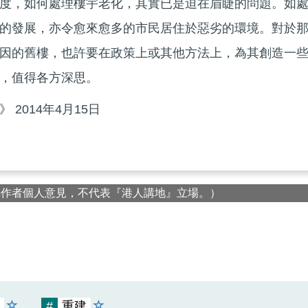
度，如何處理樓宇老化，其實已是迫在眉睫的問題。如
的發展，亦令愈來愈多的市民居住於惡劣的環境。對於
因的舊樓，也許要在政策上或其他方法上，為其創造一
，值得各方深思。
2014年4月15日
屬作者個人意見，不代表『港人講地』立場。）
#
重建