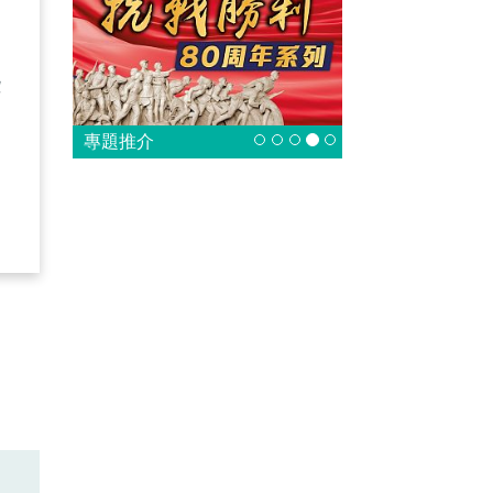
處
那
些
專題推介