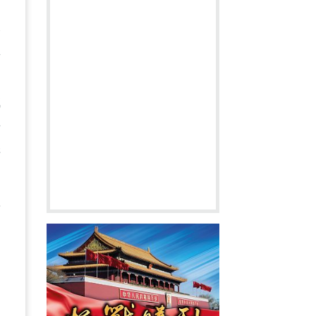
大
真
減
備
賠
項
的