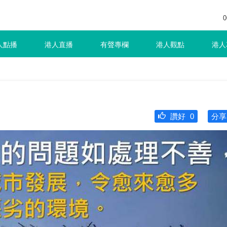
0
人點播
港人直播
有聲專欄
港人觀點
港人
讚好
0
分享