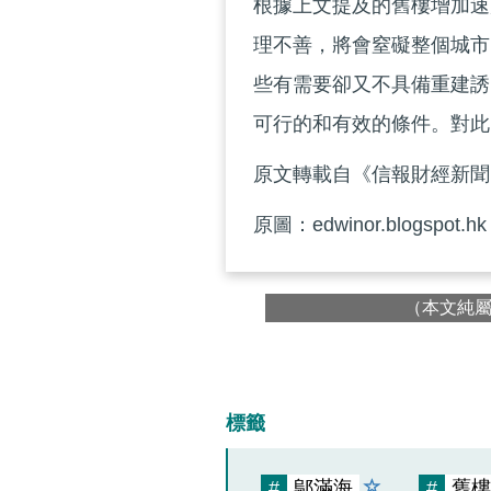
根據上文提及的舊樓增加速
理不善，將會窒礙整個城市
些有需要卻又不具備重建誘
可行的和有效的條件。對此
原文轉載自《信報財經新聞》 
原圖：edwinor.blogspot.hk
（本文純
標籤
#
鄔滿海
#
舊樓