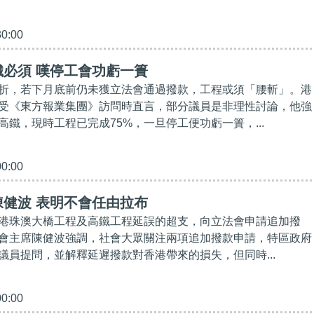
30:00
必須 嘆停工會功虧一簣
折，若下月底前仍未獲立法會通過撥款，工程或須「腰斬」。港
受《東方報業集團》訪問時直言，部分議員是非理性討論，他強
高鐵，現時工程已完成75%，一旦停工便功虧一簣，...
00:00
健波 表明不會任由拉布
港珠澳大橋工程及高鐵工程延誤的超支，向立法會申請追加撥
會主席陳健波強調，社會大眾關注兩項追加撥款申請，特區政府
議員提問，並解釋延遲撥款對香港帶來的損失，但同時...
00:00