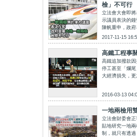
檢」不可行
立法會大會即將
示議員表決的鐘
陳帆重申，政府
2017-11-15 16:
高鐵工程事關
高鐵追加撥款因
停工甚至「爛尾
大經濟損失，更
2016-03-13 04:
一地兩檢用
立法會財委會正
貼地研究一地兩
制，就只有透過