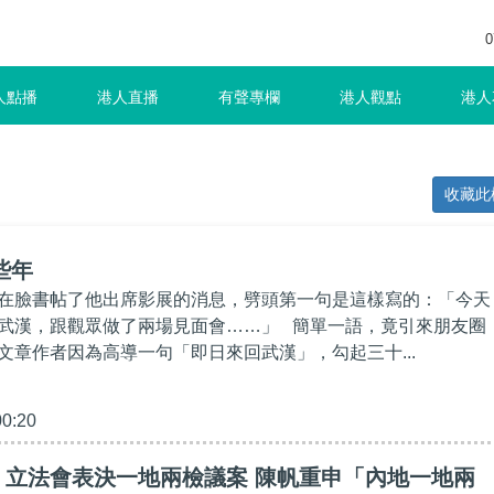
0
人點播
港人直播
有聲專欄
港人觀點
港人
收藏此
那些年
在臉書帖了他出席影展的消息，劈頭第一句是這樣寫的：「今天
武漢，跟觀眾做了兩場見面會……」 簡單一語，竟引來朋友圈
文章作者因為高導一句「即日來回武漢」，勾起三十...
00:20
】立法會表決一地兩檢議案 陳帆重申「內地一地兩