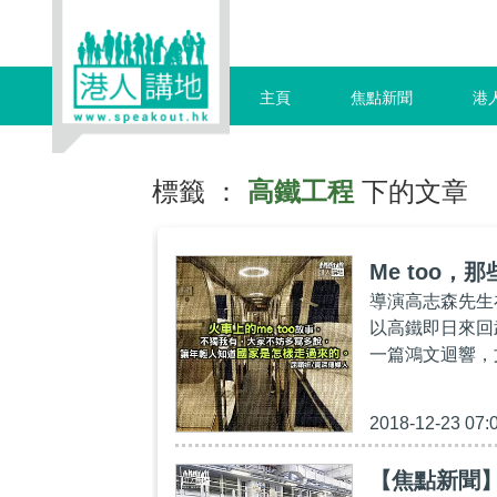
主頁
焦點新聞
港
標籤 ：
高鐵工程
下的文章
Me too，
導演高志森先生
以高鐵即日來回
一篇鴻文迴響，
2018-12-23 07:
【焦點新聞