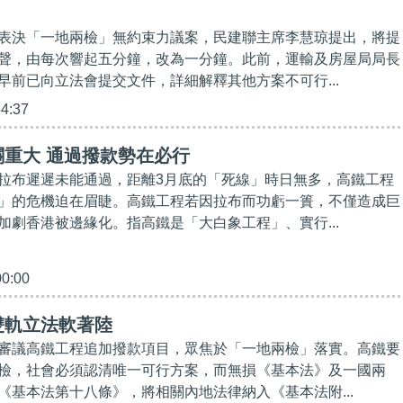
表決「一地兩檢」無約束力議案，民建聯主席李慧琼提出，將提
聲，由每次響起五分鐘，改為一分鐘。此前，運輸及房屋局局長
早前已向立法會提交文件，詳細解釋其他方案不可行...
54:37
重大 通過撥款勢在必行
拉布遲遲未能通過，距離3月底的「死線」時日無多，高鐵工程
」的危機迫在眉睫。高鐵工程若因拉布而功虧一簣，不僅造成巨
加劇香港被邊緣化。指高鐵是「大白象工程」、實行...
00:00
雙軌立法軟著陸
審議高鐵工程追加撥款項目，眾焦於「一地兩檢」落實。高鐵要
檢，社會必須認清唯一可行方案，而無損《基本法》及一國兩
《基本法第十八條》，將相關內地法律納入《基本法附...