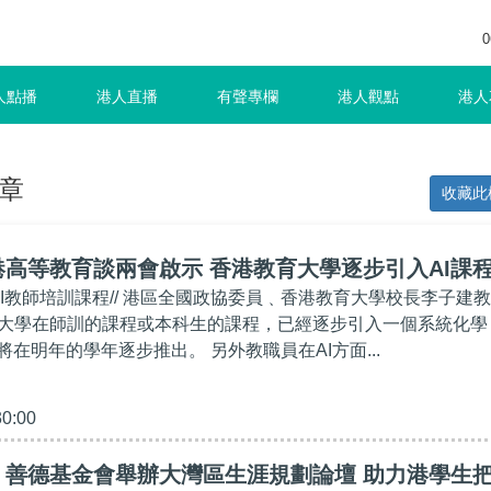
0
人點播
港人直播
有聲專欄
港人觀點
港人
章
收藏此
高等教育談兩會啟示 香港教育大學逐步引入AI課
AI教師培訓課程// 港區全國政協委員﹑香港教育大學校長李子建教
大學在師訓的課程或本科生的課程，已經逐步引入一個系統化學
將在明年的學年逐步推出。 另外教職員在AI方面...
30:00
】善德基金會舉辦大灣區生涯規劃論壇 助力港學生