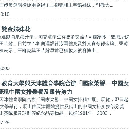
巴黎奧運韻律泳兩金得主王柳懿和王芊懿姊妹，對教大...
48:18
】雙金姊妹花
出色運動員來港升學，同香港學生有更多交流！// 國家隊「雙胞胎
王芊懿，日前在巴黎奧運韻律泳團體賽及雙人賽奪得金牌。香港
稿表示，王柳懿與王芊懿早前已獲教大教育博士...
00:00
教育大學與天津體育學院合辦「國家榮譽 – 中國女
 展現中國女排榮譽及艱苦努力
天津體育學院合辦「國家榮譽 – 中國女排精神展」展覽，即日起
育大學舉行，展出由天津體院提供及借出的中國女排所獲部分獎
賽隊服及球鞋等紀念品等物品，包括1981年、2003...
17:29