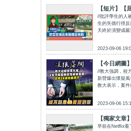
【短片】【屈
//批評學生的
生的失德行徑反
天終於演變成嚴重的
2023-09-06 19:
【今日網圖
//教大強調，
新營爆出懷疑風
教大表示，案件
2023-09-06 15:
【獨家文章
早前在Netfli