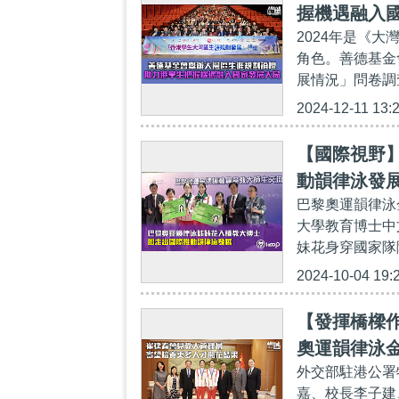
握機遇融入
2024年是《
角色。善德基金
展情況」問卷調
2024-12-11 13:
【國際視野
動韻律泳發
巴黎奧運韻律泳
大學教育博士中
妹花身穿國家隊
2024-10-04 19:
【發揮橋樑
奧運韻律泳
外交部駐港公署
嘉、校長李子建