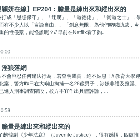
穎妍在線】EP204：膽量是練出來和縱出來的
人被打成「思想保守」、「迂腐」、「道德佬」、「衛道之士」，
而有不少人以「言論自由」、「創意無限」為他們吶喊助威，今
性侵案，能怪誰呢？// 早前在Netflix看了齣...
00:00
】淫狼落網
校方不會容忍任何違法行為，若查明屬實，絕不姑息！// 教育大學
化案，警方昨日在大嶼山拘捕一名28歲男子，涉嫌非禮及窺淫。
已進入刑事調查階段，校方不宜作出具體評論，...
10:58
】膽量是練出來和縱出來的
x看了齣韓劇《少年法庭》（Juvenile Justice），很有感悟，四處推