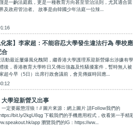
僅是一齣法庭戲，更是一種教育方向甚至管治法則，尤其適合當
界及政府管治者。 故事是由韓國少年法庭一位辣...
01:16
p風化案】李家超：不能容忍大學發生違法行為 學校應
配合
新活動最近屢爆風化醜聞，繼香港大學護理系迎新營爆出涉嫌有
禮後，香港教育大學昨日又傳出強姦及性騷擾案件，暫時無人被
家超今早（5日）出席行政會議前，會見傳媒時回應...
30:12
】大學迎新營又出事
，一定要嚴懲淫狼！// 圖片來源：網上圖片 請Follow我們的
https://bit.ly/2kgU8qg 下載我們的手機應用程式，收看第一手精
w.speakout.hk/app 瀏覽我們的IG：https://ww...