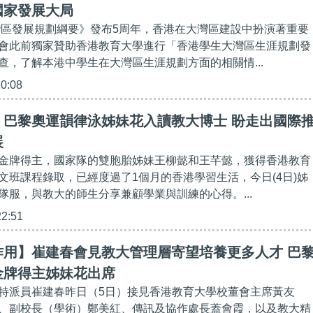
國家發展大局
大灣區發展規劃綱要》發布5周年，香港在大灣區建設中扮演著重要
會此前獨家贊助香港教育大學進行「香港學生大灣區生涯規劃發
查，了解本港中學生在大灣區生涯規劃方面的相關情...
20:08
】巴黎奧運韻律泳姊妹花入讀教大博士 盼走出國際
展
金牌得主，國家隊的雙胞胎姊妹王柳懿和王芊懿，獲得香港教育
文班課程錄取，已經度過了1個月的香港學習生活，今日(4日)姊
隊服，與教大的師生分享兼顧學業與訓練的心得。...
22:51
作用】崔建春會見教大管理層寄望培養更多人才 巴
金牌得主姊妹花出席
特派員崔建春昨日（5日）接見香港教育大學校董會主席黃友
、副校長（學術）鄭美紅、傳訊及協作處長蓋會霞，以及教大精