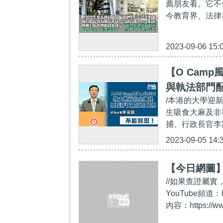
薦朋友看。它不
今教育界、法律
2023-09-06 15:
【O Cam
與執法部門
/本港的大學迎
生吸食大麻及非
捕。行政長官李
2023-09-05 14:
【今日網圖
//如果查證屬實
YouTube頻道：
內容：https://ww