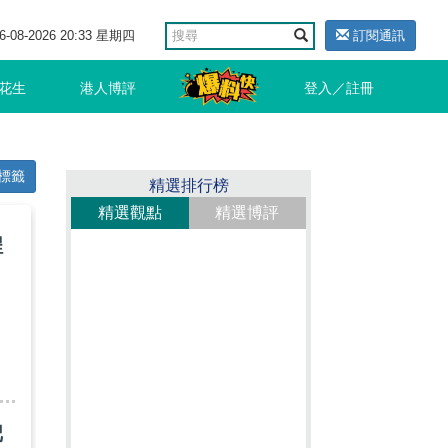
6-08-2026 20:33 星期四
訂閱通訊
花生
港人博評
登入／註冊
標籤
精選排行榜
精選觀點
精選博評
程
把