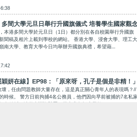
46:38
】多間大學元旦日舉行升國旗儀式 培養學生國家觀
，本港多間大學於元旦日（1日）都分別在各自校園舉行升國旗
新聞稿及相片上載到學校的網站。 香港大學、浸會大學、理工
嶺南大學、教育大學今日均舉辦升國旗典禮，希望藉...
17:42
穎妍在線】EP98：「原來呀，孔子是個是非精！
育敗壞，任由問題教師大量存在，這是真正關心青年人的表現嗎？//
的時候。 警方日前拘捕4名公務員，他們因向早前被捕的7名私
假免針紙，涉嫌串謀詐騙罪，當中竟包括小學教...
51:38