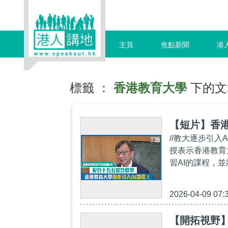
主頁
焦點新聞
港
標籤 ：
香港教育大學
下的文
【短片】香港
//教大逐步引入
授表示香港教育
習AI的課程，並
2026-04-09 07:
【開拓視野