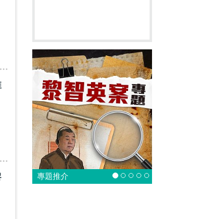
推
黎
專題推介