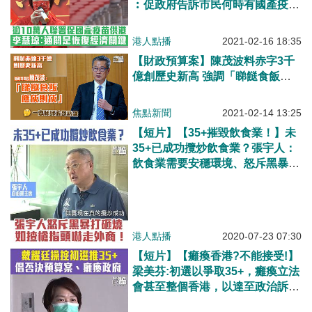
︰促政府告訴市民何時有國產疫苗
供港、爭取有抗體者酌量豁免進入
內地檢測時間、建議預算案推短期
港人點播
2021-02-16 18:35
失業援助
【財政預算案】陳茂波料赤字3千
億創歷史新高 強調「睇餸食飯，
應使則使」
焦點新聞
2021-02-14 13:25
【短片】【35+摧毀飲食業！】未
35+已成功攬炒飲食業？張宇人：
飲食業需要安穩環境、怒斥黑暴打
砸燒已趕走外商、黃色經濟圈伎倆
如揸槍指頭！
港人點播
2020-07-23 07:30
【短片】【癱瘓香港?不能接受!】
梁美芬:初選以爭取35+，癱瘓立法
會甚至整個香港，以達至政治訴
求，違反《基本法》，促政府徹查