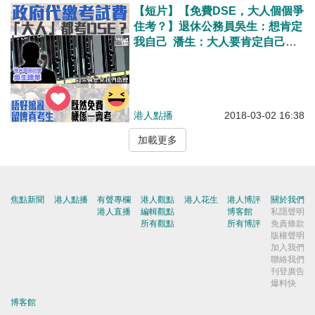
【短片】【免費DSE，大人個個爭
住考？】退休公務員吳生：想肯定
我自己 潘生：大人要肯定自己那
便給錢去考、女兒明年考DSE、她
說有壓力多了一份憂慮
港人點播
2018-03-02 16:38
加載更多
焦點新聞
港人點播
有聲專欄
港人觀點
港人花生
港人博評
關於我們
港人直播
編輯觀點
博客館
私隱聲明
所有觀點
所有博評
免責條款
版權聲明
加入我們
聯絡我們
刊登廣告
爆料快
博客館