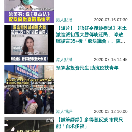
及嚴肅追究
港人點播
2020-07-16 07:30
【短片】【唔好令攬炒得逞】本土
激進派初選大勝傳統泛民、 岑敖
暉揚言35+後「處決議會」、陳穎
欣：若得逞未來四年會更加偏激、
更加惡劣！
港人點播
2020-07-15 14:45
預算案投資民生 助抗疫扶青年
港人博評
2020-03-12 10:00
【鐵筆錚錚】多得盲反派 市民只
能「自求多福」