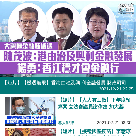
【短片】【機遇無限】香港由治及興 利金融發展 財政司司長陳茂波出席紫荊雜誌社舉辦論壇，細數未來發展大計、楊勇:香江穩才會金融行、丁晨：大展鴻圖好時機
港人點播
2021-12-21 22:25
【短片】【人人有工做】下年度預
算案 立法會議員謝偉銓:加大基建
投資發展經濟、惠及中小企創造就
業機會，勝過派錢、因長貧難顧
港人點播
2021-02-21 08:30
【短片】【接種國產疫苗】李慧琼