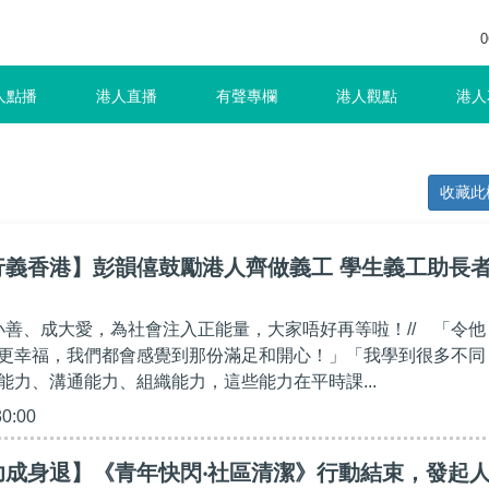
0
人點播
港人直播
有聲專欄
港人觀點
港人
收藏此
義香港】彭韻僖鼓勵港人齊做義工 學生義工助長者
！
積小善、成大愛，為社會注入正能量，大家唔好再等啦！// 「令他
更幸福，我們都會感覺到那份滿足和開心！」「我學到很多不同
能力、溝通能力、組織能力，這些能力在平時課...
30:00
功成身退】《青年快閃‧社區清潔》行動結束，發起