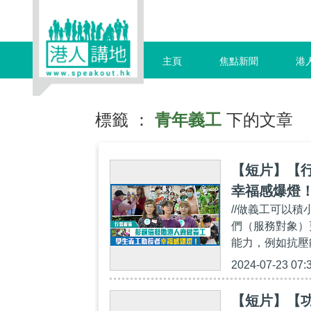
主頁
焦點新聞
港
標籤 ：
青年義工
下的文章
【短片】【行
幸福感爆燈
//做義工可以
們（服務對象）
能力，例如抗壓
2024-07-23 07:
【短片】【