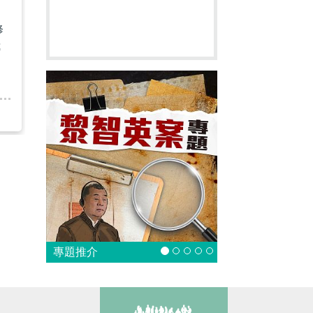
修
我
專題推介