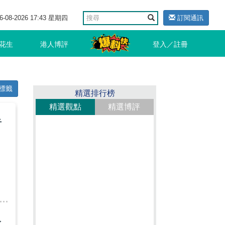
6-08-2026 17:43 星期四
訂閱通訊
花生
港人博評
登入／註冊
標籤
精選排行榜
精選觀點
精選博評
​
人