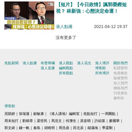
【短片】【今日政情】諷郭榮鏗短
視？ 林新強：心態決定命運！
港人點播
2021-04-12 19:37
沒有更多了
焦點新聞
港人點播
有聲專欄
港人觀點
港人花生
港人博評
關於我們
港人直播
編輯觀點
博客館
私隱聲明
所有觀點
所有博評
免責條款
版權聲明
加入我們
聯絡我們
刊登廣告
爆料快
博客館
屈穎妍
|
張瑞蓮
|
顧敏康
|
《港人講地》編輯室
|
焦點短打
|
一周圈點
|
周末短打
|
劉炳章
|
梁世民
|
馬浩文
|
何濼生
|
原姿晴
|
許紹基
|
麥國華
|
郭文緯
|
錢一帆
|
秦島
|
胡曉明
|
周浩鼎
|
田北辰
|
鄔滿海
|
季霆剛
|