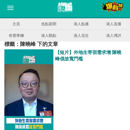
主頁
焦點新聞
港人點播
港人直播
有聲專欄
港人觀點
港人花生
港人博評
標籤：陳曉峰 下的文章
【短片】外地生寄宿需求增 陳曉
峰倡放寬門檻