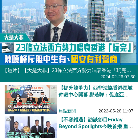
【短片】【大是大非】23條立法西方勢力唱衰香港「玩完」 陳曉峰斥無中生有、國安有利營商
港人點播
2024-02-26 07:30
【提升競爭力】亞非法協香港區域
仲裁中心開幕 鄭若驊：促進亞非
地區經貿投資
焦點新聞
2022-05-26 11:07
【不容錯過】訪談節目Friday
Beyond Spotlights今晚首播 重量
級嘉賓CY響頭炮