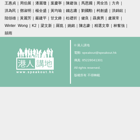
王惠貞
|
周伯展
|
潘麗瓊
|
葉慶寧
|
陳建強
|
馬恩國
|
周全浩
|
方舟
|
洪為民
|
鄧淑明
|
楊全盛
|
黃均瑜
|
錢志庸
|
劉國勳
|
柯創盛
|
洪錦鉉
|
陸頌雄
|
黃麗芳
|
嚴建平
|
甘文鋒
|
杜礎圻
|
健良
|
聶廣男
|
盧展常
|
Winter Wong
|
K2
|
梁文新
|
羅崑
|
姚銘
|
陳志豪
|
精選文章
|
林奮強
|
囍雨
© 港人講地
電郵: speakout@speakout.hk
傳真: 85228041301
All rights reserved.
版權所有 不得轉載