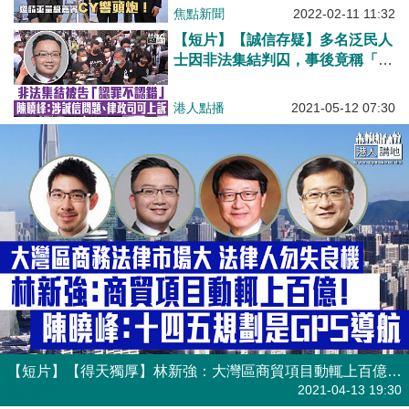
焦點新聞
2022-02-11 11:32
【短片】【誠信存疑】多名泛民人
士因非法集結判囚，事後竟稱「認
罪不認錯」律師陳曉峰:涉誠信問
題、律政司或可以此為由提上訴
港人點播
2021-05-12 07:30
【短片】【得天獨厚】林新強：大灣區商貿項目動輒上百億、服務要跟著資金走 蔣學禮：香港仍是資金流轉國際樞紐、令法律服務需求增大 陳曉峰：國際律師行沒有撤出香港跡象、看重香港得天獨厚優勢
港人點播
2021-04-13 19:30