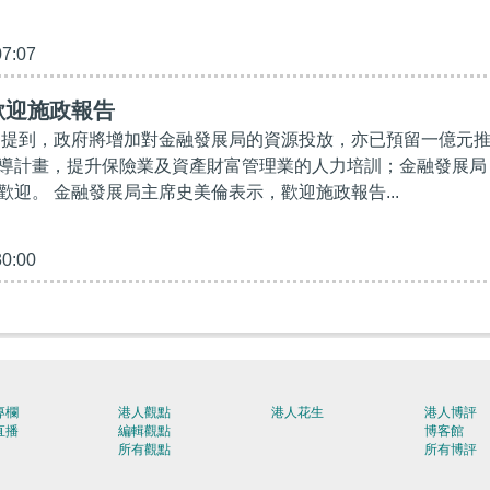
07:07
歡迎施政報告
告中提到，政府將增加對金融發展局的資源投放，亦已預留一億元
導計畫，提升保險業及資產財富管理業的人力培訓；金融發展局
歡迎。 金融發展局主席史美倫表示，歡迎施政報告...
30:00
專欄
港人觀點
港人花生
港人博評
直播
編輯觀點
博客館
所有觀點
所有博評