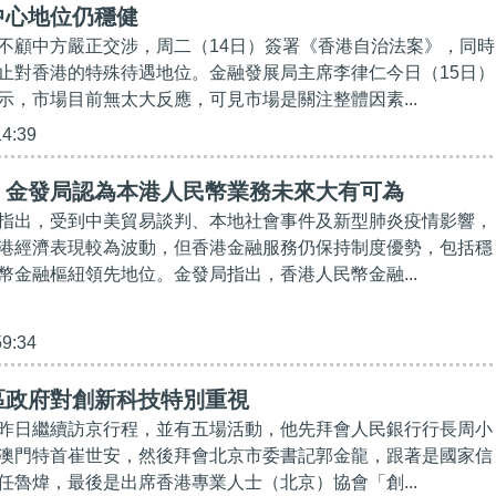
中心地位仍穩健
不顧中方嚴正交涉，周二（14日）簽署《香港自治法案》，同時
止對香港的特殊待遇地位。金融發展局主席李律仁今日（15日）
示，市場目前無太大反應，可見市場是關注整體因素...
14:39
】金發局認為本港人民幣業務未來大有可為
指出，受到中美貿易談判、本地社會事件及新型肺炎疫情影響，
港經濟表現較為波動，但香港金融服務仍保持制度優勢，包括穩
幣金融樞紐領先地位。金發局指出，香港人民幣金融...
59:34
區政府對創新科技特別重視
昨日繼續訪京行程，並有五場活動，他先拜會人民銀行行長周小
澳門特首崔世安，然後拜會北京市委書記郭金龍，跟著是國家信
任魯煒，最後是出席香港專業人士（北京）協會「創...