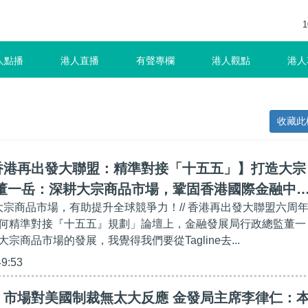
1
人點播
港人直播
有聲專欄
港人觀點
港人
收藏此
香港再出發大聯盟：精準對接「十五五」】打造大宗
 董一岳：深耕大宗商品市場，鞏固香港國際金融中
展大宗商品市場，有助提升全球競爭力！// 香港再出發大聯盟六周
何精準對接『十五五』規劃」論壇上，金融發展局行政總監董一
宗商品市場的發展，我覺得我們要從Tagline去...
49:53
】市場對美國制裁無太大反應 金發局主席李律仁：