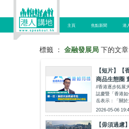
主頁
焦點新聞
港
標籤 ：
金融發展局
下的文章
【短片】【
商品生態圈
//香港逐步拓
地位
誌慶暨「香港如
岳表示：「關於大
2026-05-06 19:
【毋須過慮