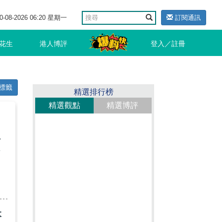
0-08-2026 06:20 星期一
訂閱通訊
花生
港人博評
登入／註冊
標籤
精選排行榜
精選觀點
精選博評
心
年
本