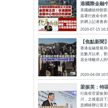
港國際金融
美國總統特朗普
簽署行政命令終
於網上記者會表
2020-07-15 16:
【焦點新聞
香港金融發展局
近數月以來，香
居全球離岸人民
2020-04-09 10:
梁振英：特
行政長官梁振英
川，之後宴請了
息網絡辦公室主