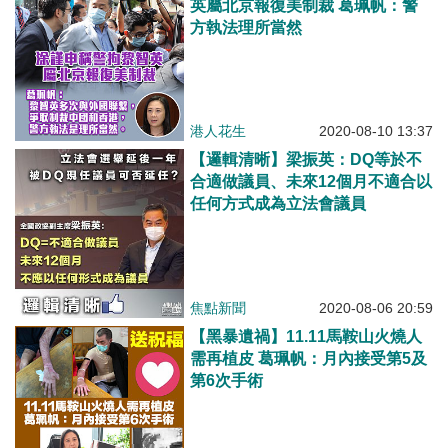
英屬北京報復美制裁 葛珮帆：警
方執法理所當然
港人花生
2020-08-10 13:37
【邏輯清晰】梁振英：DQ等於不
合適做議員、未來12個月不適合以
任何方式成為立法會議員
焦點新聞
2020-08-06 20:59
【黑暴遺禍】11.11馬鞍山火燒人
需再植皮 葛珮帆：月內接受第5及
第6次手術