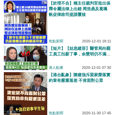
【於理不合】稱主任裁判官批出保
釋令屬法律上出錯 周浩鼎及葛珮
帆促律政司提請覆核
焦點新聞
2020-12-01 18:11
【短片】【姑息縱容】醫管局向罷
工員工扣薪了事，余慧明仍不滿指
遭打壓 葛珮帆KO：緊守崗位是醫
護人員使命！輕輕放過罷工員工、
港人點播
2020-12-01 07:30
憂開壞先例，危害病人生命安全
【港台亂象】陳建強斥梁家榮落實
約章有嚴重落差 不肯面對公眾
焦點新聞
2020-11-30 17:45