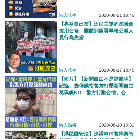
港人花生
2020-08-21 19:45
【專益自己友】泛民主導的區議會
濫用公帑、團體到廉署舉報公職人
員行為失當
港人花生
2020-08-17 18:45
【短片】【新聞自由不是擋箭牌】
記協、壹傳媒指警方打壓新聞自由
葛珮帆KO​：警方行動合情、合
法、合理、針對破壞國家安全的媒
體及人士、非打壓香港新聞自由
港人點播
2020-08-10 19:31
【港區國安法】涂謹申稱警拘黎智