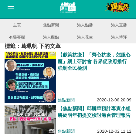
主頁
焦點新聞
港人點播
港人直播
有聲專欄
港人觀點
港人花生
港人博評
標籤：葛珮帆 下的文章
【獻策抗疫】「齊心抗疫，尅服心
魔」網上研討會 各界促政府推行
強制全民檢測
焦點新聞
2020-12-06 20:09
【焦點新聞】邱騰華預計專責小組
將於明年初提交檢討港台管理報告
焦點新聞
2020-12-02 11:12