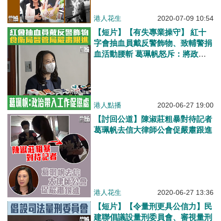
港人花生
2020-07-09 10:54
【短片】【有失專業操守】 紅十
字會抽血員戴反警飾物、致輔警捐
血活動腰斬 葛珮帆怒斥：將政治
帶入工作促懲處 食衞局及醫管
局：職員「失專業」感遺憾將嚴肅
跟進
港人點播
2020-06-27 19:00
【討回公道】陳淑莊粗暴對待記者
葛珮帆去信大律師公會促嚴肅跟進
港人花生
2020-06-27 13:36
【短片】【令量刑更具公信力】民
建聯倡議設量刑委員會、審視量刑