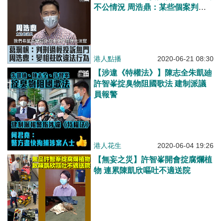
不公情況 周浩鼎：某些個案判刑
過輕、不能顯露阻嚇性或是變相鼓
吹違法行為 葛珮帆：想投訴法官
投訴無門、英國與其他國家有監察
司法的委員會
港人點播
2020-06-21 08:30
【涉違《特權法》】陳志全朱凱廸
許智峯掟臭物阻國歌法 建制派議
員報警
港人花生
2020-06-04 19:26
【無妄之災】許智峯開會掟腐爛植
物 連累陳凱欣嘔吐不適送院