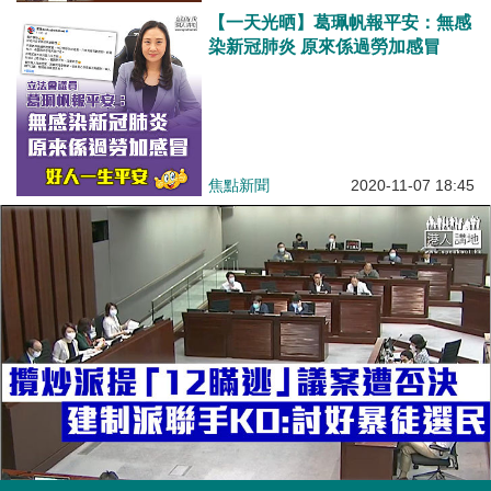
【一天光晒】葛珮帆報平安：無感
染新冠肺炎 原來係過勞加感冒
焦點新聞
2020-11-07 18:45