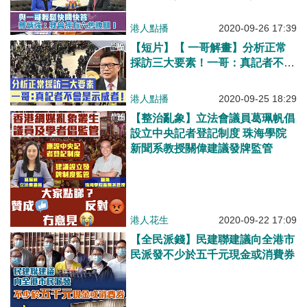
我曾經有六舊腹肌、依家只有一
舊、打邊爐鍾意食蟹柳同丸類、間
港人點播
2020-09-26 17:39
中會唱啲關於警察嘅歌
【短片】【 一哥解畫】分析正常
採訪三大要素！一哥：真記者不會
是示威者！
港人點播
2020-09-25 18:29
【整治亂象】立法會議員葛珮帆倡
設立中央記者登記制度 珠海學院
新聞系教授關偉建議發牌監管
港人花生
2020-09-22 17:09
【全民派錢】民建聯建議向全港市
民派發不少於五千元現金或消費券