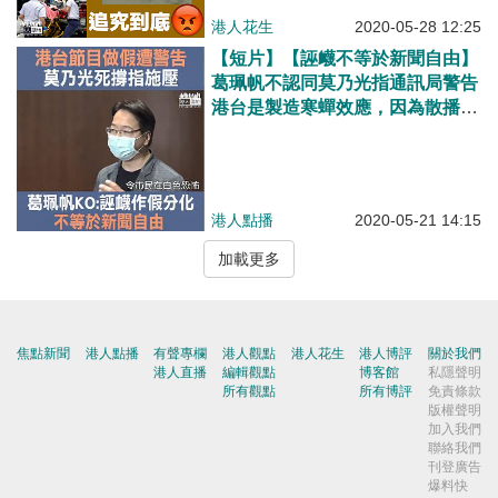
港人花生
2020-05-28 12:25
【短片】【誣衊不等於新聞自由】
葛珮帆不認同莫乃光指通訊局警告
港台是製造寒蟬效應，因為散播仇
警、誣衊和製造分化不等於新聞自
由、又批莫乃光無視市民的投訴。
港人點播
2020-05-21 14:15
加載更多
焦點新聞
港人點播
有聲專欄
港人觀點
港人花生
港人博評
關於我們
港人直播
編輯觀點
博客館
私隱聲明
所有觀點
所有博評
免責條款
版權聲明
加入我們
聯絡我們
刊登廣告
爆料快