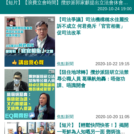
【短片】【浪費立會時間】攬炒派郭家麒提出立法會休會辯論「12瞞逃」議案 建制派聯手KO 否決議案 葛珮帆：討好暴徒選民 廖長江:不合邏輯
港人點播
2020-10-24 19:00
【司法爭議】司法機構稱水佳麗投
訴不成立 何君堯斥「官官相衞」
促司法改革
焦點新聞
2020-10-22 19:15
【阻住地球轉】攬炒派阻研立法禁
辱公職人員 葛珮帆炮轟：唔做功
課、唔識開會
焦點新聞
2020-10-20 11:05
【短片】【輕鬆快問快答！】揭開
一哥鮮為人知嘅另一面 鄧炳強：