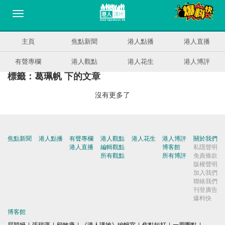
主頁
焦點新聞
港人點播
港人直播
有聲專欄
港人觀點
港人花生
港人博評
標籤：葛珮帆 下的文章
沒有更多了
焦點新聞
港人點播
有聲專欄
港人觀點
港人花生
港人博評
關於我們
港人直播
編輯觀點
博客館
私隱聲明
所有觀點
所有博評
免責條款
版權聲明
加入我們
聯絡我們
刊登廣告
爆料快
博客館