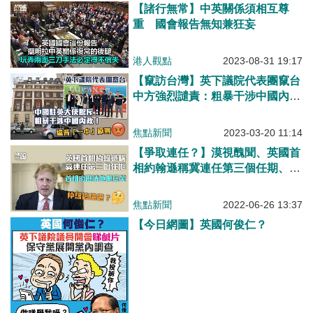
【諸行無常】中英關係須相互尊
重 國會報告無知兼狂妄
港人觀點
2023-08-31 19:17
【竄訪台灣】英下議院代表團竄台
中方強烈譴責：粗暴干涉中國內
政！
焦點新聞
2023-03-20 11:14
【爭取連任？】漠視醜聞、英國首
相約翰遜稱冀連任第三個任期、首
相府澄清他開玩笑
焦點新聞
2022-06-26 13:37
【今日網圖】英國何俊仁？