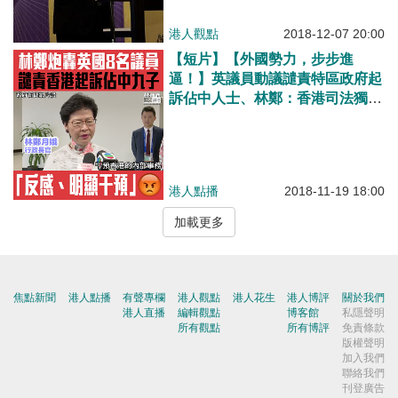
港人觀點
2018-12-07 20:00
【短片】【外國勢力，步步進
逼！】英議員動議譴責特區政府起
訴佔中人士、林鄭：香港司法獨
立、干預香港內部事務非常不可取
港人點播
2018-11-19 18:00
加載更多
焦點新聞
港人點播
有聲專欄
港人觀點
港人花生
港人博評
關於我們
港人直播
編輯觀點
博客館
私隱聲明
所有觀點
所有博評
免責條款
版權聲明
加入我們
聯絡我們
刊登廣告