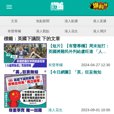
主頁
焦點新聞
港人點播
港人直播
有聲專欄
港人觀點
港人花生
港人博評
標籤：英國下議院 下的文章
【短片】【有聲專欄】周末短打：
英國將難民外判給盧旺達 「人權
捍衛者」聲譽掃地
有聲專欄
2024-04-27 12:30
【今日網圖】「英」狂妄無知
港人花生
2023-09-01 10:00