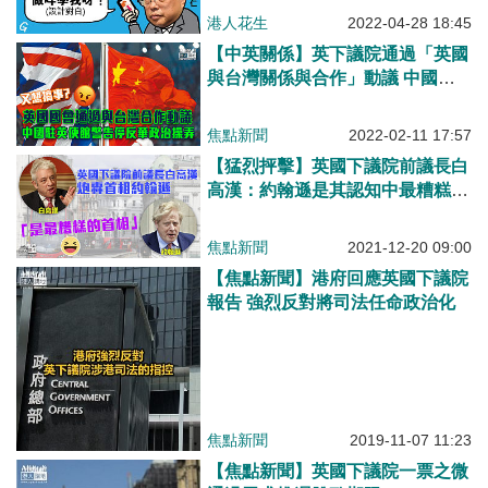
港人花生
2022-04-28 18:45
【中英關係】英下議院通過「英國
與台灣關係與合作」動議 中國駐
英使館警告停反華政治操弄
焦點新聞
2022-02-11 17:57
【猛烈抨擊】英國下議院前議長白
高漢：約翰遜是其認知中最糟糕的
首相
焦點新聞
2021-12-20 09:00
【焦點新聞】港府回應英國下議院
報告 強烈反對將司法任命政治化
焦點新聞
2019-11-07 11:23
【焦點新聞】英國下議院一票之微