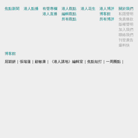
焦點新聞
港人點播
有聲專欄
港人觀點
港人花生
港人博評
關於我們
港人直播
編輯觀點
博客館
私隱聲明
所有觀點
所有博評
免責條款
版權聲明
加入我們
聯絡我們
刊登廣告
爆料快
博客館
屈穎妍
|
張瑞蓮
|
顧敏康
|
《港人講地》編輯室
|
焦點短打
|
一周圈點
|
周末短打
|
劉炳章
|
梁世民
|
馬浩文
|
何濼生
|
原姿晴
|
許紹基
|
麥國華
|
郭文緯
|
錢一帆
|
秦島
|
胡曉明
|
周浩鼎
|
田北辰
|
鄔滿海
|
季霆剛
|
王惠貞
|
周伯展
|
潘麗瓊
|
葉慶寧
|
陳建強
|
馬恩國
|
周全浩
|
方舟
|
洪為民
|
鄧淑明
|
楊全盛
|
黃均瑜
|
錢志庸
|
劉國勳
|
柯創盛
|
洪錦鉉
|
陸頌雄
|
黃麗芳
|
嚴建平
|
甘文鋒
|
杜礎圻
|
健良
|
聶廣男
|
盧展常
|
Winter Wong
|
K2
|
梁文新
|
羅崑
|
姚銘
|
陳志豪
|
精選文章
|
林奮強
|
囍雨
© 港人講地
電郵: speakout@speakout.hk