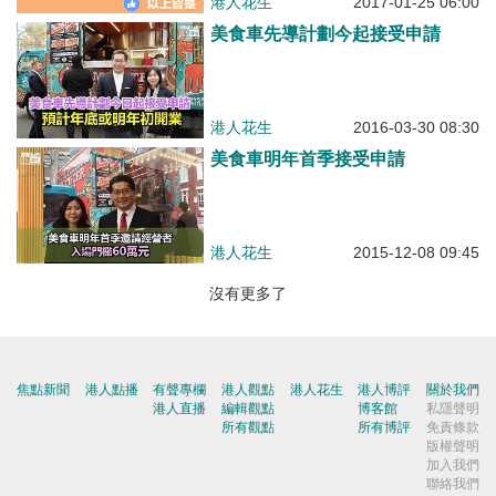
港人花生
2017-01-25 06:00
美食車先導計劃今起接受申請
港人花生
2016-03-30 08:30
美食車明年首季接受申請
港人花生
2015-12-08 09:45
沒有更多了
焦點新聞
港人點播
有聲專欄
港人觀點
港人花生
港人博評
關於我們
港人直播
編輯觀點
博客館
私隱聲明
所有觀點
所有博評
免責條款
版權聲明
加入我們
聯絡我們