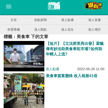
主頁
焦點新聞
港人點播
港人直播
有聲專欄
港人觀點
港人花生
港人博評
標籤：美食車 下的文章
【短片】【立法群英再出發】梁毓
偉有妙法助美食車拓市場?如何助
年輕人上流?
港人點播
2022-05-26 11:00
美食車貧富懸殊 收入相差41倍