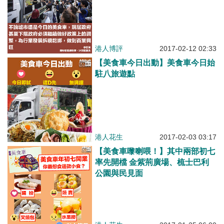
港人博評
2017-02-12 02:33
【美食車今日出動】美食車今日始
駐八旅遊點
港人花生
2017-02-03 03:17
【美食車嚟喇喂！】其中兩部初七
率先開檔 金紫荊廣場、梳士巴利
公園與民見面