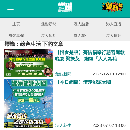
主頁
焦點新聞
港人點播
港人直播
有聲專欄
港人觀點
港人花生
港人博評
標籤：綠色生活 下的文章
【惜食是福】齊惜福舉行慈善籌款
晚宴 梁振英：繼續「人人為我、
我為人人」精神、梁唐青儀：努力
團結增進社會福祉
焦點新聞
2024-12-19 12:00
【今日網圖】潔淨能源大國
港人花生
2023-07-02 13:00