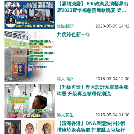
【源頭減廢】 800政商及演藝界出
席2023齊惜福慈善籌款晚宴 梁唐
青儀：將有用剩餘資源分配有需要
的人
焦點新聞
2023-05-09 14:42
共度綠色新一年
港人博評
2018-03-04 12:00
【升級再造】理大設計系畢業生張
瑋晉 升級再造領環保潮流
港人花生
2015-05-04 01:00
【清潔香港】DNA表型快拍技術
描繪垃圾蟲容貌 打擊亂丟垃圾行