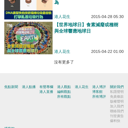
為
港人花生
2015-04-28 05:30
【世界地球日】食素減廢或種樹
與全球響應地球日
港人花生
2015-04-22 01:00
沒有更多了
焦點新聞
港人點播
有聲專欄
港人觀點
港人花生
港人博評
關於我們
港人直播
編輯觀點
博客館
私隱聲明
所有觀點
所有博評
免責條款
版權聲明
加入我們
聯絡我們
刊登廣告
爆料快