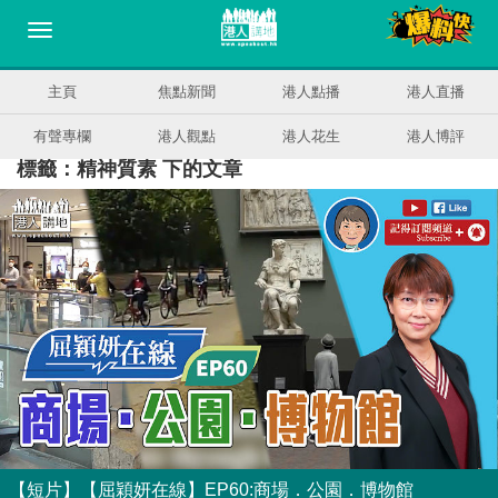
主頁
焦點新聞
港人點播
港人直播
有聲專欄
港人觀點
港人花生
港人博評
標籤：精神質素 下的文章
【短片】【屈穎妍在線】EP60:商場．公園．博物館