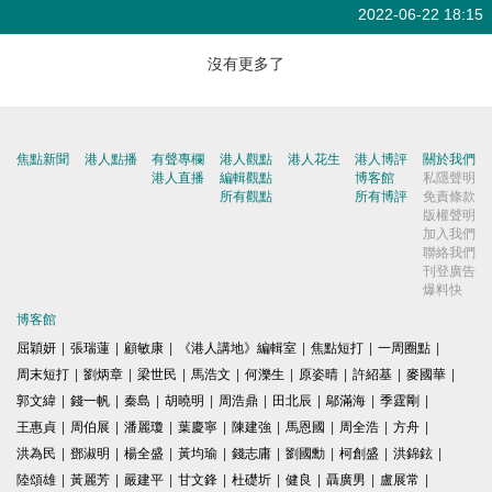
有聲專欄
| 屈穎妍
2022-06-22 18:15
沒有更多了
焦點新聞
港人點播
有聲專欄
港人觀點
港人花生
港人博評
關於我們
港人直播
編輯觀點
博客館
私隱聲明
所有觀點
所有博評
免責條款
版權聲明
加入我們
聯絡我們
刊登廣告
爆料快
博客館
屈穎妍
|
張瑞蓮
|
顧敏康
|
《港人講地》編輯室
|
焦點短打
|
一周圈點
|
周末短打
|
劉炳章
|
梁世民
|
馬浩文
|
何濼生
|
原姿晴
|
許紹基
|
麥國華
|
郭文緯
|
錢一帆
|
秦島
|
胡曉明
|
周浩鼎
|
田北辰
|
鄔滿海
|
季霆剛
|
王惠貞
|
周伯展
|
潘麗瓊
|
葉慶寧
|
陳建強
|
馬恩國
|
周全浩
|
方舟
|
洪為民
|
鄧淑明
|
楊全盛
|
黃均瑜
|
錢志庸
|
劉國勳
|
柯創盛
|
洪錦鉉
|
陸頌雄
|
黃麗芳
|
嚴建平
|
甘文鋒
|
杜礎圻
|
健良
|
聶廣男
|
盧展常
|