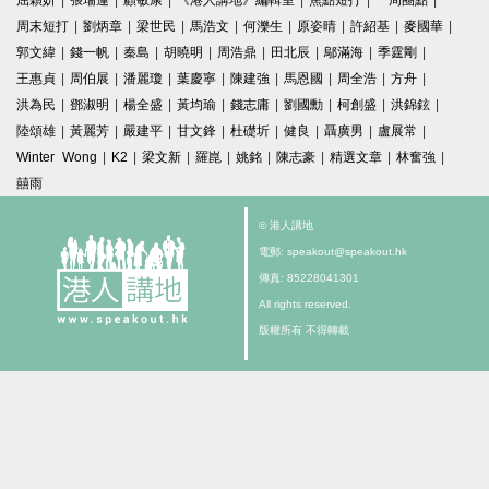
屈穎妍
|
張瑞蓮
|
顧敏康
|
《港人講地》編輯室
|
焦點短打
|
一周圈點
|
周末短打
|
劉炳章
|
梁世民
|
馬浩文
|
何濼生
|
原姿晴
|
許紹基
|
麥國華
|
郭文緯
|
錢一帆
|
秦島
|
胡曉明
|
周浩鼎
|
田北辰
|
鄔滿海
|
季霆剛
|
王惠貞
|
周伯展
|
潘麗瓊
|
葉慶寧
|
陳建強
|
馬恩國
|
周全浩
|
方舟
|
洪為民
|
鄧淑明
|
楊全盛
|
黃均瑜
|
錢志庸
|
劉國勳
|
柯創盛
|
洪錦鉉
|
陸頌雄
|
黃麗芳
|
嚴建平
|
甘文鋒
|
杜礎圻
|
健良
|
聶廣男
|
盧展常
|
Winter Wong
|
K2
|
梁文新
|
羅崑
|
姚銘
|
陳志豪
|
精選文章
|
林奮強
|
囍雨
© 港人講地
電郵: speakout@speakout.hk
傳真: 85228041301
All rights reserved.
版權所有 不得轉載