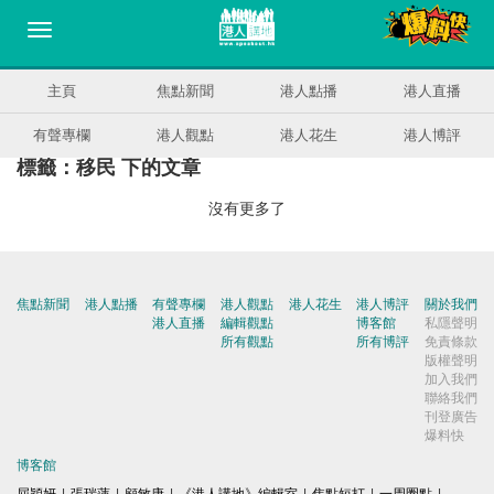
主頁
焦點新聞
港人點播
港人直播
有聲專欄
港人觀點
港人花生
港人博評
標籤：移民 下的文章
沒有更多了
焦點新聞
港人點播
有聲專欄
港人觀點
港人花生
港人博評
關於我們
港人直播
編輯觀點
博客館
私隱聲明
所有觀點
所有博評
免責條款
版權聲明
加入我們
聯絡我們
刊登廣告
爆料快
博客館