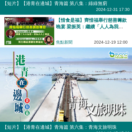
【短片】【港青在邊城】青海篇 第八集：綠綠無窮
港人點播
2024-12-31 17:30
【惜食是福】齊惜福舉行慈善籌款
晚宴 梁振英：繼續「人人為我、
我為人人」精神、梁唐青儀：努力
團結增進社會福祉
焦點新聞
2024-12-19 12:00
【短片】【港青在邊城】青海篇 第六集：青海文旅明珠