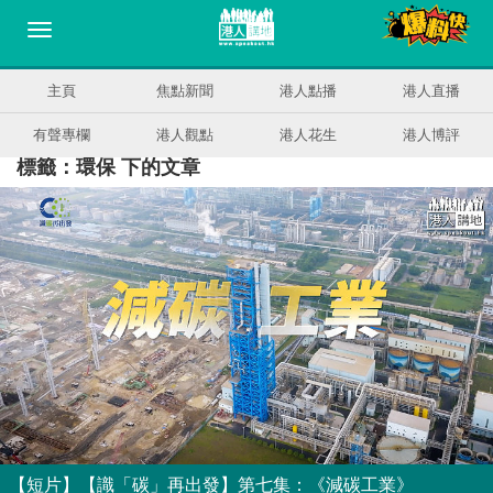
主頁
焦點新聞
港人點播
港人直播
有聲專欄
港人觀點
港人花生
港人博評
標籤：環保 下的文章
【短片】【識「碳」再出發】第七集：《減碳工業》