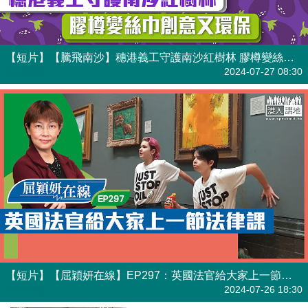
【短片】【騰飛南沙】穗港義工守護南沙紅樹林 膠樽變絲巾創意又環保
港人點播
2024-07-27 08:30
【短片】【屈穎妍在線】EP297：英國法官給大家上一節法律課
有聲專欄
2024-07-26 18:30