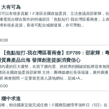
】大有可為
發展可以有很多貢獻！// 港區全國政協委員、立法會議員邵家輝，
播電視台聯合製作的特備節目「焦點短打-我在灣區看兩會」上
博有很多資源，香港可配合城鄉發展，亦可帶動...
00:00
【焦點短打-我在灣區看兩會】EP789：邵家輝：
優質農產品出海 發揮創意提振消費信心
外聯內通的巨大優勢，在當下擴內需、拼經濟的關鍵節點將迎來無
賓：港區全國政協委員邵家輝 主持：圈傳媒總社長張瑞蓮，廣州廣播
 兩會期間 一定要留意港人講地網站，花城+A...
30:00
】穩中求進
清晰，相信國家定能完成任務！// 國務院總理李強昨日（5日）在