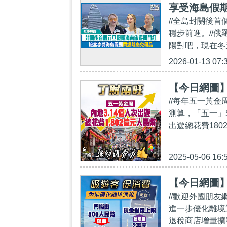
享受海島假
//全島封關後
穩步前進。//
陽對吧，現在冬
2026-01-13 07:
【今日網圖
//每年五一黃
測算，「五一」5
出遊總花費180
2025-05-06 16:
【今日網圖】
//歡迎外國朋
進一步優化離境
退稅商店增量擴