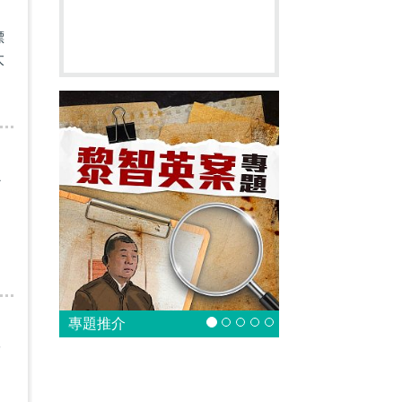
標
太
心
專題推介
於