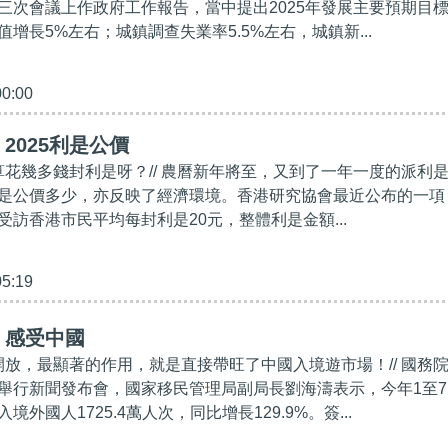
三次會議上作政府工作報告，當中提出2025年發展主要預期目
增長5%左右；城鎮調查失業率5.5%左右，城鎮新...
00:00
2025利是公價
預算花幾多錢封利是呀？// 農曆新年將至，又到了一年一度的派利
是公價多少，亦反映了經濟環境。香港研究協會最近公布的一項
受訪香港市民平均每封利是20元，整體利是金額...
05:19
】感受中國
外開放，最顯著的作用，就是直接帶旺了中國入境遊市場！// 國務
舉行新聞發布會，國家移民管理局副局長劉海濤表示，今年1至7
外國人1725.4萬人次，同比增長129.9%。簽...