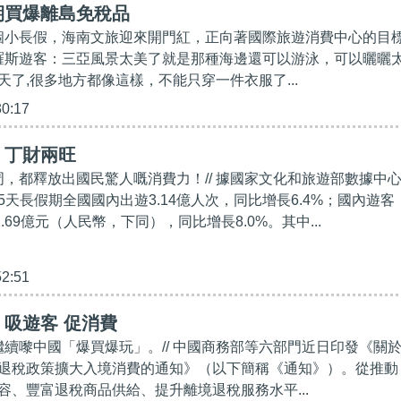
期買爆離島免稅品
首個小長假，海南文旅迎來開門紅，正向著國際旅遊消費中心的目
俄羅斯遊客：三亞風景太美了就是那種海邊還可以游泳，可以曬曬
天了,很多地方都像這樣，不能只穿一件衣服了...
30:17
】丁財兩旺
金周，都釋放出國民驚人嘅消費力！// 據國家文化和旅遊部數據中
天長假期全國國內出遊3.14億人次，同比增長6.4%；國內遊客
2.69億元（人民幣，下同），同比增長8.0%。其中...
52:51
吸遊客 促消費
友繼續嚟中國「爆買爆玩」。// 中國商務部等六部門近日印發《關
退稅政策擴大入境消費的通知》（以下簡稱《通知》）。從推動
容、豐富退稅商品供給、提升離境退稅服務水平...