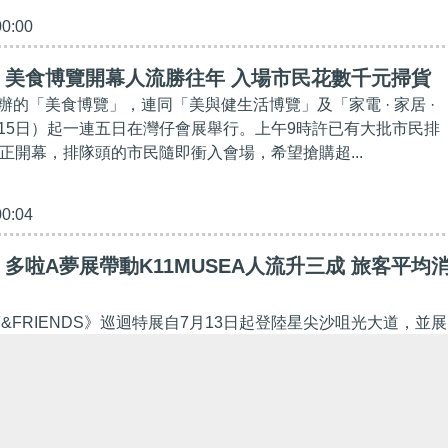
00:00
】美食博覽開幕人流勝往年 入場市民花數千元掃貨
辦的「美食博覽」，連同「美與健生活博覽」及「家電 · 家居 ·
15日）起一連五日在灣仔會展舉行。上午9時許已有大批市民排
時正開幕，排隊頭的市民隨即衝入會場，希望搶購超...
00:04
多啦A夢展帶動K11MUSEA人流升三成 旅客平均
夢&FRIENDS》巡迴特展自7月13日起登陸星尖沙咀光大道，並展
達12米的多啦A夢充氣雕塑，吸引遊客前往朝聖，同時刺激消費
旗下K11日前宣布，這股經典熱潮成功帶動位於Vict...
24:55