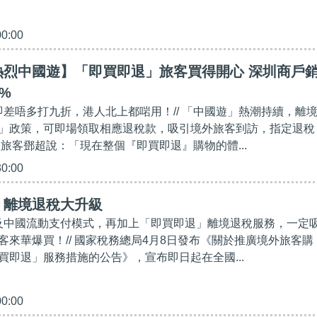
00:00
烈中國遊】「即買即退」旅客​買得開心 深圳商戶
%​
」即差唔多打九折，港人北上都啱用！// 「中國遊」熱潮持續，離
」政策，可即場領取相應退稅款，吸引境外旅客到訪，指定退稅
及旅客鄧超說：「現在整個『即買即退』購物的體...
30:00
】離境退稅大升級
策及中國流動支付模式，再加上「即買即退」離境退稅服務，一定
客來華爆買！// 國家稅務總局4月8日發布《關於推廣境外旅客購
買即退」服務措施的公告》，宣布即日起在全國...
00:00