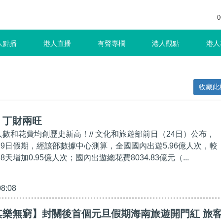
0
人點播
港人直播
有聲專欄
港人觀點
港人
收藏此
】丁財兩旺
人數和花費均創歷史新高！// 文化和旅遊部前日（24日）公布，
節9日假期，經該部數據中心測算，全國國內出遊5.96億人次，較
8天增加0.95億人次；國內出遊總花費8034.83億元（...
08:08
其樂無窮】封關後首個元旦假期海南旅遊開門紅 旅