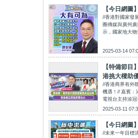
【今日網圖
//香港對國家
圈傳媒與廣州廣
示，國家地大物
2025-03-14 07:
【特備節目】
港挑大樑助
//香港商界有
機遇！// 嘉
電視台主持涂冠祺
2025-03-11 07:
【今日網圖
//未來一年目標