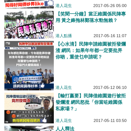
港人花生
2017-05-26 05:00
【笑聞一分鐘】當正維園係民陣專
用 黃之鋒拖林鄭落水勁無賴？
港人點播
2017-05-16 11:07
【心水清】民陣申請維園被拒發爛
渣 網民：如果年年都一定要批畀
你啲，重使乜申請呢？
港人花生
2017-05-12 06:10
【輸打贏要】民陣借維園遊行被拒
發爛渣 網民怒批「你當咗維園係
私家場？」
港人花生
2017-05-11 03:50
人人釋法