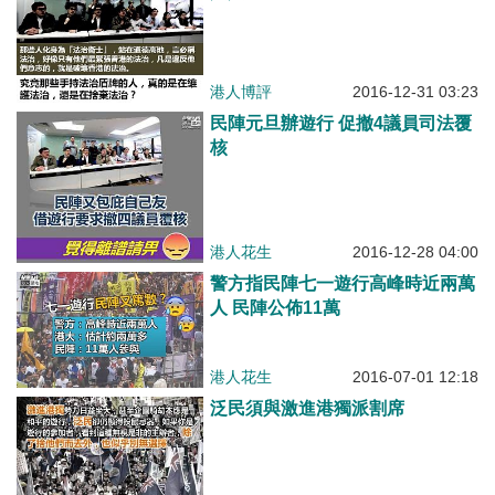
港人博評
2016-12-31 03:23
民陣元旦辦遊行 促撤4議員司法覆
核
港人花生
2016-12-28 04:00
警方指民陣七一遊行高峰時近兩萬
人 民陣公佈11萬
港人花生
2016-07-01 12:18
泛民須與激進港獨派割席