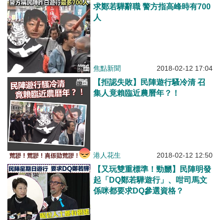
求鄭若驊辭職 警方指高峰時有700
人
焦點新聞
2018-02-12 17:04
【拒認失敗】民陣遊行騷冷清 召
集人竟賴臨近農曆年？！
港人花生
2018-02-12 12:50
【又玩雙重標準！勁嬲】民陣明發
起「DQ鄭若驊遊行」、咁司馬文
係咪都要求DQ參選資格？