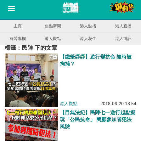
主頁
焦點新聞
港人點播
港人直播
有聲專欄
港人觀點
港人花生
港人博評
標籤：民陣 下的文章
【鐵筆錚錚】遊行變抗命 隨時被
拘捕？
港人觀點
2018-06-20 18:54
【目無法紀】民陣七一遊行起點擬
玩「公民抗命」 罔顧參加者犯法
風險