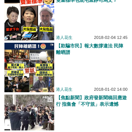
雙重標準包庇毛孟靜司馬文？
港人花生
2018-02-04 12:45
【欺騙市民】報大數撐違法 民陣
離晒譜
港人花生
2018-01-02 14:00
【焦點新聞】政府發新聞稿回應遊
行 指集會「不守規」表示遺憾