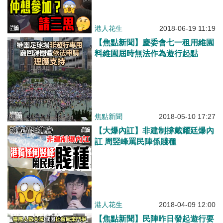
港人花生
2018-06-19 11:19
【焦點新聞】慶委會七一租用維園
料維園屆時無法作為遊行起點
焦點新聞
2018-05-10 17:27
【大爆內訌】非建制撐戴耀廷爆內
訌 周竪峰罵民陣係賤種
港人花生
2018-04-09 12:00
【焦點新聞】民陣昨日發起遊行要