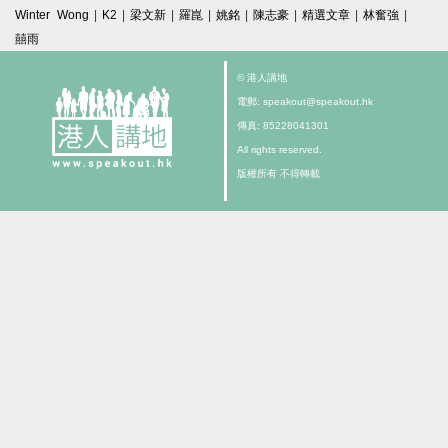
Winter Wong
|
K2
|
梁文新
|
羅崑
|
姚銘
|
陳志豪
|
精選文章
|
林奮強
|
囍雨
© 港人講地
電郵: speakout@speakout.hk
傳真: 85228041301
All rights reserved.
版權所有 不得轉載