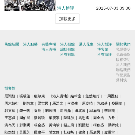
港人博評
2015-07-03 09:00
加載更多
焦點新聞
港人點播
有聲專欄
港人觀點
港人花生
港人博評
關於我們
港人直播
編輯觀點
博客館
私隱聲明
所有觀點
所有博評
免責條款
版權聲明
加入我們
聯絡我們
刊登廣告
爆料快
博客館
屈穎妍
|
張瑞蓮
|
顧敏康
|
《港人講地》編輯室
|
焦點短打
|
一周圈點
|
周末短打
|
劉炳章
|
梁世民
|
馬浩文
|
何濼生
|
原姿晴
|
許紹基
|
麥國華
|
郭文緯
|
錢一帆
|
秦島
|
胡曉明
|
周浩鼎
|
田北辰
|
鄔滿海
|
季霆剛
|
王惠貞
|
周伯展
|
潘麗瓊
|
葉慶寧
|
陳建強
|
馬恩國
|
周全浩
|
方舟
|
洪為民
|
鄧淑明
|
楊全盛
|
黃均瑜
|
錢志庸
|
劉國勳
|
柯創盛
|
洪錦鉉
|
陸頌雄
|
黃麗芳
|
嚴建平
|
甘文鋒
|
杜礎圻
|
健良
|
聶廣男
|
盧展常
|