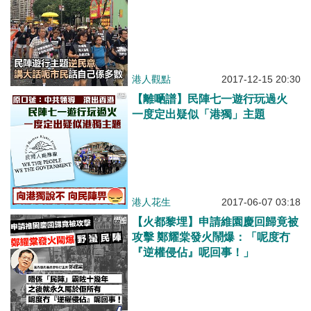
港人觀點
2017-12-15 20:30
【離嗮譜】民陣七一遊行玩過火
一度定出疑似「港獨」主題
港人花生
2017-06-07 03:18
【火都黎埋】申請維園慶回歸竟被
攻擊 鄭耀棠發火鬧爆：「呢度冇
『逆權侵佔』呢回事！」