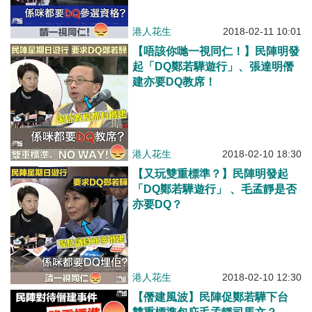
港人花生
2018-02-11 10:01
【唔該你哋一視同仁！】民陣明發
起「DQ鄭若驊遊行」、張達明僭
建亦要DQ教席！
港人花生
2018-02-10 18:30
【又玩雙重標準？】民陣明發起
「DQ鄭若驊遊行」 、毛孟靜是否
亦要DQ？
港人花生
2018-02-10 12:30
【僭建風波】民陣促鄭若驊下台