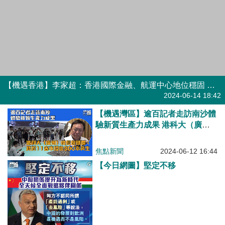
【機遇灣區】逾百記者走訪南沙體
驗新質生產力成果 港科大（廣
州）校長倪明選：將於11省市招收
300名本科學生
焦點新聞
2024-06-12 16:44
【今日網圖】堅定不移
港人花生
2024-05-10 13:06
【香港機遇】香港再出發大聯盟辦
兩會研討會、梁振英：本港貿易服
務優勢助國家發展
焦點新聞
2024-04-08 18:45
【今日網圖】追求共贏