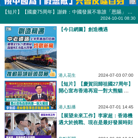
【短片】【國慶75周年】謝鋒：中國發展不靠誰「恩賜」 視中國為「假想敵」只會反噬自身
港人點播
2024-10-01 08:30
【今日網圖】創造機遇
港人花生
2024-07-03 07:00
【短片】【慶賀回歸祖國27周年】
開心宣布香港再迎一對大熊貓 李
家超：政府會發揮善拼敢贏精神
港人點播
2024-07-01 14:45
【展望未來工作】李家超：香港機
遇大於挑戰、現在是最好發展時刻