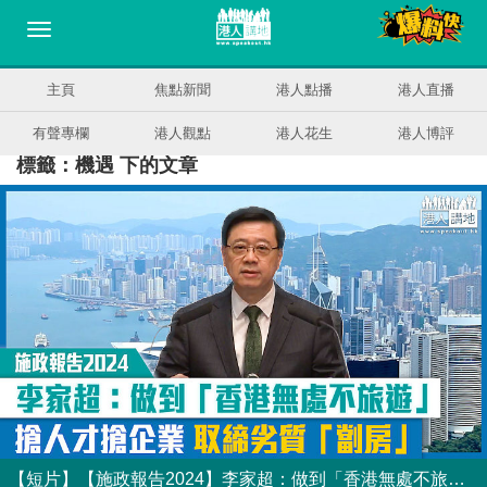
主頁
焦點新聞
港人點播
港人直播
有聲專欄
港人觀點
港人花生
港人博評
標籤：機遇 下的文章
【短片】【施政報告2024】李家超：做到「香港無處不旅遊」 搶人才搶企業 取締劣質「劏房」