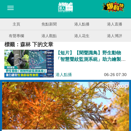
主頁
焦點新聞
港人點播
港人直播
有聲專欄
港人觀點
港人花生
港人博評
標籤：森林 下的文章
【短片】【聞聲識鳥】野生動物
「智慧聲紋監測系統」助力繪製生
物多樣性地圖
港人點播
06-26 07:30