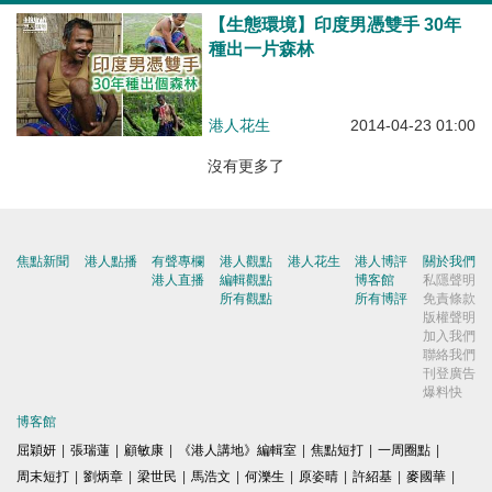
【生態環境】印度男憑雙手 30年
種出一片森林
港人花生
2014-04-23 01:00
沒有更多了
焦點新聞
港人點播
有聲專欄
港人觀點
港人花生
港人博評
關於我們
港人直播
編輯觀點
博客館
私隱聲明
所有觀點
所有博評
免責條款
版權聲明
加入我們
聯絡我們
刊登廣告
爆料快
博客館
屈穎妍
|
張瑞蓮
|
顧敏康
|
《港人講地》編輯室
|
焦點短打
|
一周圈點
|
周末短打
|
劉炳章
|
梁世民
|
馬浩文
|
何濼生
|
原姿晴
|
許紹基
|
麥國華
|