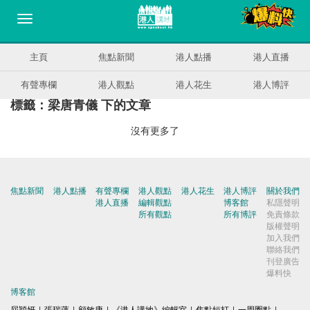
主頁
焦點新聞
港人點播
港人直播
有聲專欄
港人觀點
港人花生
港人博評
標籤：梁唐青儀 下的文章
沒有更多了
焦點新聞
港人點播
有聲專欄
港人觀點
港人花生
港人博評
關於我們
港人直播
編輯觀點
博客館
私隱聲明
所有觀點
所有博評
免責條款
版權聲明
加入我們
聯絡我們
刊登廣告
爆料快
博客館