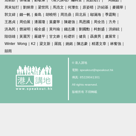
屈穎妍
|
張瑞蓮
|
顧敏康
|
《港人講地》編輯室
|
焦點短打
|
一周圈點
|
周末短打
|
劉炳章
|
梁世民
|
馬浩文
|
何濼生
|
原姿晴
|
許紹基
|
麥國華
|
郭文緯
|
錢一帆
|
秦島
|
胡曉明
|
周浩鼎
|
田北辰
|
鄔滿海
|
季霆剛
|
王惠貞
|
周伯展
|
潘麗瓊
|
葉慶寧
|
陳建強
|
馬恩國
|
周全浩
|
方舟
|
洪為民
|
鄧淑明
|
楊全盛
|
黃均瑜
|
錢志庸
|
劉國勳
|
柯創盛
|
洪錦鉉
|
陸頌雄
|
黃麗芳
|
嚴建平
|
甘文鋒
|
杜礎圻
|
健良
|
聶廣男
|
盧展常
|
Winter Wong
|
K2
|
梁文新
|
羅崑
|
姚銘
|
陳志豪
|
精選文章
|
林奮強
|
囍雨
© 港人講地
電郵: speakout@speakout.hk
傳真: 85228041301
All rights reserved.
版權所有 不得轉載