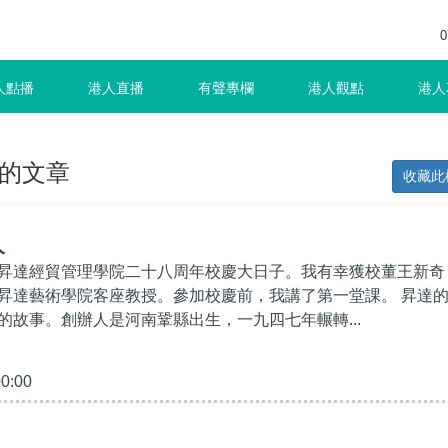
0
人點播
港人直播
有聲專欄
港人觀點
港人
的文章
收藏此
人
昇達經貿管理學院二十八周年校慶大日子。我有幸獲校董王新奇
昇達藝術學院客座教授。參加校慶前，我講了第一堂課。 昇達
的故事。創辦人是河南鞏縣出生，一九四七年輾轉...
00:00