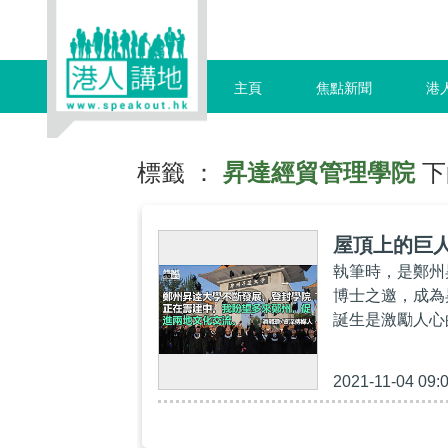
主頁
焦點新聞
港
標籤 ：
昇達經貿管理學院
下
屋頂上的巨
執筆時，是鄭州
博士之邀，成為
誕生是激勵人心
2021-11-04 09: