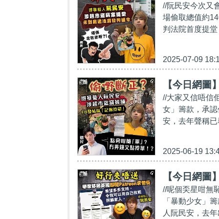
//阮民安今次又
場偷取總值約1
判法院首度提堂
2025-07-09 18:
【今日網圖
//大家又信唔
女」籌款，承認
安，去年聲稱已
2025-06-19 13:
【今日網圖
//呢個奀星咁
「暴動少女」籌
人阮民安，去年