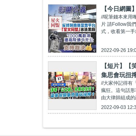
【今日網圖
//呢筆錢本來
片 請Follow我們
式，收看第一手精彩內容
2022-09-26 19:
【短片】【笑
集思會玩扭擰
//大家仲記得有
瘋狂。這句話形
由大律師組成的
2022-09-03 12: