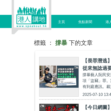
主頁
焦點新聞
港
標籤 ：
撐暴
下的文章
【畏罪潛逃
從來無諗過
撐暴藝人阮民安
項「盜竊」罪。
有到庭應訊。裁
2025-07-10 13:
【今日網圖