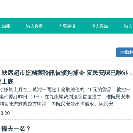
人點播
港人直播
有聲專欄
港人觀點
港人
收藏此
】缺席超市盜竊案聆訊被頒拘捕令 阮民安認已離港
要上庭
涉嫌於上月在土瓜灣一間超市偷取總值約140元的貨品，被控一
案件原訂昨日（9日）在九龍城裁判法院首度提堂，惟阮民安未
判官陳志輝應控方申請，向阮民安發出拘捕令。阮民安...
48:20
】懦夫一名？