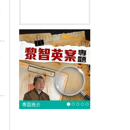
裁
少
專題推介