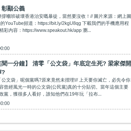
】彰顯公義
用嚟撐嗰班破壞香港治安嘅暴徒，當然要沒收！// 圖片來源：網上
的YouTube頻道：https://bit.ly/2kgU8qg 下載我們的手機應用程
：https://www.speakout.hk/app 瀏...
00:00
聞一分鐘】 清零「公文袋」年底定生死? 梁家傑
?
「公文袋」呢個黨嗎?原來竟然未摺埋!// 上天要你滅亡，必先令你
容曾經風光一時的公文袋(公民黨)真的十分貼切。當年這個主要
政黨，獲很多人看好，誰知他們在19年玩「拉布...
30:00