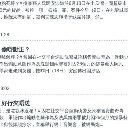
會點死撐？// 撐暴藝人阮民安涉嫌於6月18日在土瓜灣一間超級市
40元的貨品，被控一項「盜竊」罪。案件今早（9日）在九龍城
，惟阮未有到庭，裁判官陳志輝指阮缺席聆訊，頒...
11:28
】偷嘢斷正？
信佢嘅解釋？// 曾因在社交平台煽動仇警及訛稱售賣曲奇為「暴動
作出煽動意圖作為及洗黑錢兩罪被判囚26個月的撐暴藝人阮民
舉家走佬到英國，惟昨日（18日）突然傳出因涉店...
48:02
】好行夾唔送
無恥，走咗就咪返嚟！// 因在社交平台煽動仇警及訛稱售賣曲奇為
款，承認作出煽動意圖作為及洗黑錢兩罪被判囚26個月的撐暴藝
出獄後頻頻掠水，宣稱舉行網上音樂會，被網民炮...