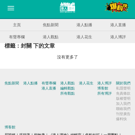
主頁
焦點新聞
港人點播
港人直播
有聲專欄
港人觀點
港人花生
港人博評
標籤：封關 下的文章
沒有更多了
焦點新聞
港人點播
有聲專欄
港人觀點
港人花生
港人博評
關於我們
港人直播
編輯觀點
博客館
私隱聲明
所有觀點
所有博評
免責條款
版權聲明
加入我們
聯絡我們
刊登廣告
爆料快
博客館