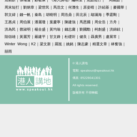
屈穎妍
|
張瑞蓮
|
顧敏康
|
《港人講地》編輯室
|
焦點短打
|
一周圈點
|
周末短打
|
劉炳章
|
梁世民
|
馬浩文
|
何濼生
|
原姿晴
|
許紹基
|
麥國華
|
郭文緯
|
錢一帆
|
秦島
|
胡曉明
|
周浩鼎
|
田北辰
|
鄔滿海
|
季霆剛
|
王惠貞
|
周伯展
|
潘麗瓊
|
葉慶寧
|
陳建強
|
馬恩國
|
周全浩
|
方舟
|
洪為民
|
鄧淑明
|
楊全盛
|
黃均瑜
|
錢志庸
|
劉國勳
|
柯創盛
|
洪錦鉉
|
陸頌雄
|
黃麗芳
|
嚴建平
|
甘文鋒
|
杜礎圻
|
健良
|
聶廣男
|
盧展常
|
Winter Wong
|
K2
|
梁文新
|
羅崑
|
姚銘
|
陳志豪
|
精選文章
|
林奮強
|
囍雨
© 港人講地
電郵: speakout@speakout.hk
傳真: 85228041301
All rights reserved.
版權所有 不得轉載