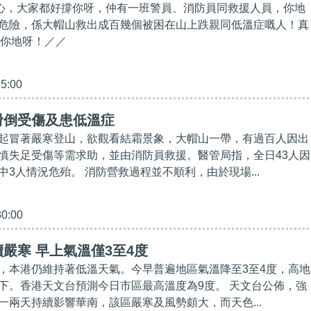
放心，大家都好撐你呀，仲有一班警員、消防員同救援人員，你地
危險，係大帽山救出成百幾個被困在山上跌親同低溫症嘅人！真
爆你地呀！／／
55:00
滑倒受傷及患低溫症
起冒著嚴寒登山，欲觀看結霜景象，大帽山一帶，有過百人因出
慎失足受傷等需求助，並由消防員救援。醫管局指，全日43人因
3人情況危殆。 消防營救過程並不順利，由於現場...
30:00
嚴寒 早上氣溫僅3至4度
，本港仍維持著低溫天氣。今早普遍地區氣溫降至3至4度，高地
下。香港天文台預測今日市區最高溫度為9度。 天文台公佈，強
一兩天持續影響華南，該區嚴寒及風勢頗大，而天色...