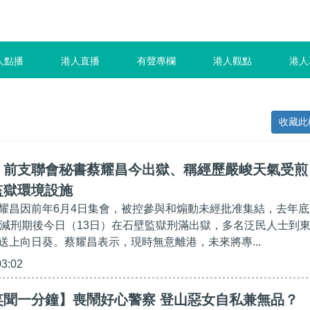
人點播
港人直播
有聲專欄
港人觀點
港人
收藏此
】前支聯會秘書蔡耀昌今出獄、稱經歷嚴峻天氣受煎
監獄環境設施
耀昌因前年6月4日集會，被控參與和煽動未經批准集結，去年底
扣減刑期後今日（13日）在石壁監獄刑滿出獄，多名泛民人士到
送上向日葵。蔡耀昌表示，現時無意離港，未來將專...
03:02
笑聞一分鐘】喪鬧好心警察 登山惡女自私兼無品？