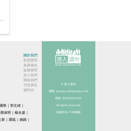
關於我們
私隱聲明
免責條款
版權聲明
加入我們
聯絡我們
© 港人講地
刊登廣告
爆料快
電郵: speakout@speakout.hk
傳真: 85228041301
國華
|
郭文緯
|
All rights reserved.
鄧淑明
|
楊全盛
|
版權所有 不得轉載
文新
|
羅崑
|
姚銘
|