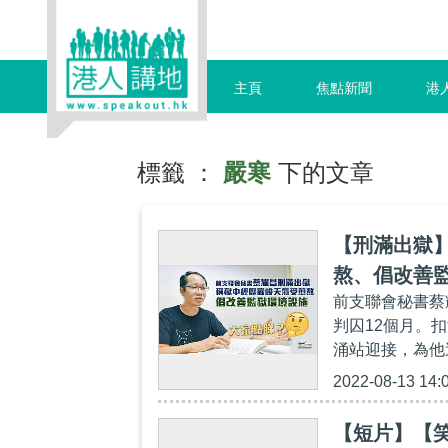
主頁
焦點新聞
港
標籤 ：
嚴寒
下的文章
【刑滿出獄
熬、倡改善
前支聯會秘書蔡
判囚12個月。
涌站迎接，為他
2022-08-13 14:
【短片】【