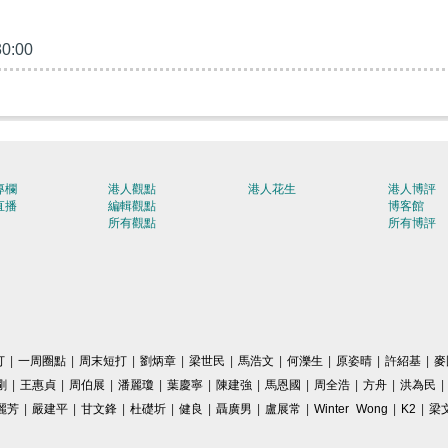
30:00
專欄
港人觀點
港人花生
港人博評
直播
編輯觀點
博客館
所有觀點
所有博評
打
|
一周圈點
|
周末短打
|
劉炳章
|
梁世民
|
馬浩文
|
何濼生
|
原姿晴
|
許紹基
|
麥
剛
|
王惠貞
|
周伯展
|
潘麗瓊
|
葉慶寧
|
陳建強
|
馬恩國
|
周全浩
|
方舟
|
洪為民
|
麗芳
|
嚴建平
|
甘文鋒
|
杜礎圻
|
健良
|
聶廣男
|
盧展常
|
Winter Wong
|
K2
|
梁