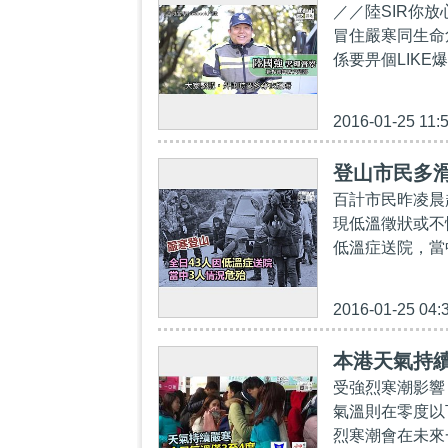
／／陸SIR你
冒住嚴寒同生命
係要畀個LIKE
2016-01-25 11:
登山市民多
百計市民昨凌晨
現低溫徵狀或不
低溫症送院，當中
2016-01-25 04:
本港天氣持續
受強烈寒潮影響
氣溫則在零度以
烈寒潮會在未來