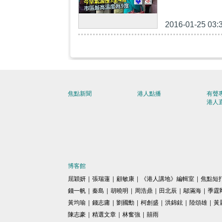
2016-01-25 03:
焦點新聞
港人點播
有聲
港人
博客館
屈穎妍
|
張瑞蓮
|
顧敏康
|
《港人講地》編輯室
|
焦點短
錢一帆
|
秦島
|
胡曉明
|
周浩鼎
|
田北辰
|
鄔滿海
|
季霆
黃均瑜
|
錢志庸
|
劉國勳
|
柯創盛
|
洪錦鉉
|
陸頌雄
|
黃
陳志豪
|
精選文章
|
林奮強
|
囍雨