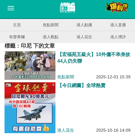
主頁
焦點新聞
港人點播
港人直播
有聲專欄
港人觀點
港人花生
港人博評
標籤：印尼 下的文章
【宏福苑五級火】10外傭不幸身故
44人仍失聯
焦點新聞
2025-12-01 15:39
【今日網圖】全球熱賣
港人花生
2025-10-16 14:09