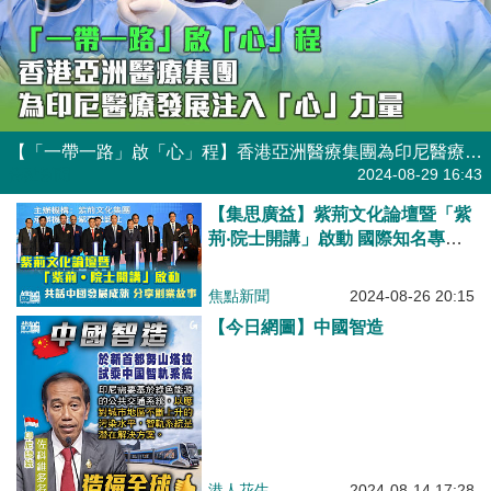
【「一帶一路」啟「心」程】香港亞洲醫療集團為印尼醫療發展注入「心」力量
焦點新聞
2024-08-29 16:43
【集思廣益】紫荊文化論壇暨「紫
荊‧院士開講」啟動 國際知名專家
院士共話中國發展成就 分享科學
家創業故事
焦點新聞
2024-08-26 20:15
【今日網圖】中國智造
港人花生
2024-08-14 17:28