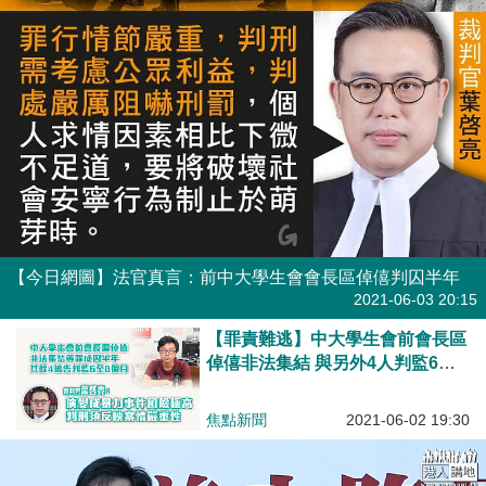
【今日網圖】法官真言：前中大學生會會長區倬僖判囚半年
港人花生
2021-06-03 20:15
【罪責難逃】中大學生會前會長區
倬僖非法集結 與另外4人判監6至8
個月 官：演變成暴力事件風險極
高、判刑須反映案情嚴重性
焦點新聞
2021-06-02 19:30