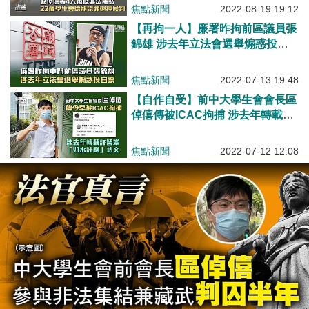
焦點新聞
2022-08-19 19:12
【再拘一人】廉署昨拘前區議員張
錦雄 涉去年立法會選舉煽惑投白
票
焦點新聞
2022-07-13 19:48
【自作自受】前中大學生會會長區
倬僖傳被ICAC拘捕 涉去年轉載許
智峯「如水計劃」帖文
焦點新聞
2022-07-12 12:08