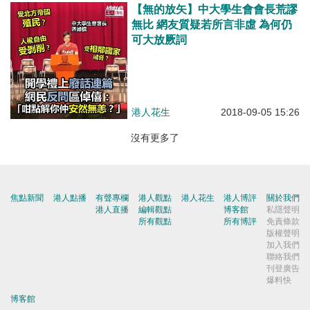
【無的放矢】中大學生會會長荒謬
無比 網友質疑若所言非虛 為何仍
可大放厥詞
港人花生
2018-09-05 15:26
沒有更多了
焦點新聞
港人點播
有聲專欄
港人觀點
港人花生
港人博評
關於我們
港人直播
編輯觀點
博客館
私隱聲明
所有觀點
所有博評
免責條款
版權聲明
加入我們
聯絡我們
刊登廣告
爆料快
博客館