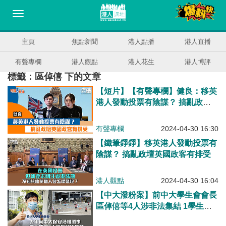
主頁
焦點新聞
港人點播
港人直播
有聲專欄
港人觀點
港人花生
港人博評
標籤：區倬僖 下的文章
【短片】【有聲專欄】健良：移英
港人發動投票有陰謀？ 搞亂政壇
英國政客有排受
有聲專欄
2024-04-30 16:30
【鐵筆錚錚】移英港人發動投票有
陰謀？ 搞亂政壇英國政客有排受
港人觀點
2024-04-30 16:04
【中大潑粉案】前中大學生會會長
區倬僖等4人涉非法集結 1學生認
罪還押候判