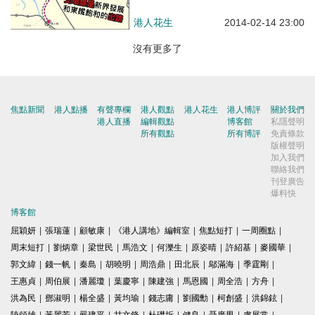
港人花生
2014-02-14 23:00
沒有更多了
焦點新聞
港人點播
有聲專欄
港人觀點
港人花生
港人博評
關於我們
港人直播
編輯觀點
博客館
私隱聲明
所有觀點
所有博評
免責條款
版權聲明
加入我們
聯絡我們
刊登廣告
爆料快
博客館
屈穎妍
|
張瑞蓮
|
顧敏康
|
《港人講地》編輯室
|
焦點短打
|
一周圈點
|
周末短打
|
劉炳章
|
梁世民
|
馬浩文
|
何濼生
|
原姿晴
|
許紹基
|
麥國華
|
郭文緯
|
錢一帆
|
秦島
|
胡曉明
|
周浩鼎
|
田北辰
|
鄔滿海
|
季霆剛
|
王惠貞
|
周伯展
|
潘麗瓊
|
葉慶寧
|
陳建強
|
馬恩國
|
周全浩
|
方舟
|
洪為民
|
鄧淑明
|
楊全盛
|
黃均瑜
|
錢志庸
|
劉國勳
|
柯創盛
|
洪錦鉉
|