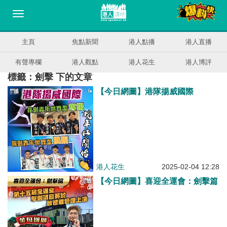
主頁
焦點新聞
港人點播
港人直播
有聲專欄
港人觀點
港人花生
港人博評
標籤：劍擊 下的文章
【今日網圖】港隊揚威國際
港人花生
2025-02-04 12:28
【今日網圖】喜迎全運會：劍擊篇