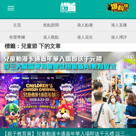
主頁
焦點新聞
港人點播
港人直播
有聲專欄
港人觀點
港人花生
港人博評
標籤：兒童節 下的文章
【親子教育展】兒童動漫卡通嘉年華入場即送千元禮 設三大展區更有機會試用最新AI教育程式