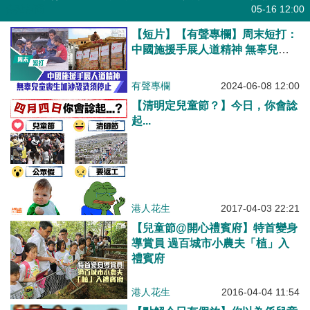
焦點新聞
05-16 12:00
【短片】【有聲專欄】周末短打：
中國施援手展人道精神 無辜兒童
喪生加沙殺戮須停止
有聲專欄
2024-06-08 12:00
【清明定兒童節？】今日，你會諗
起...
港人花生
2017-04-03 22:21
【兒童節@開心禮賓府】特首變身
導賞員 過百城市小農夫「植」入
禮賓府
港人花生
2016-04-04 11:54