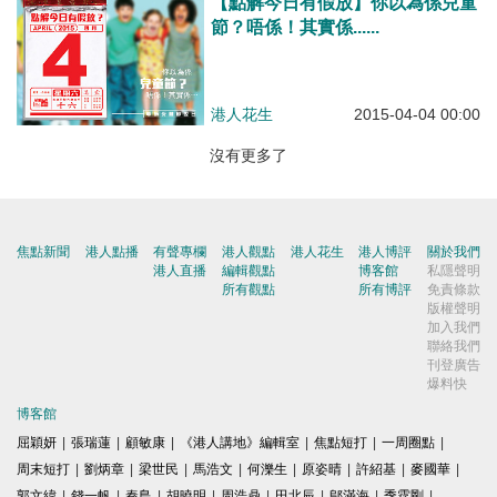
【點解今日有假放】你以為係兒童
節？唔係！其實係......
港人花生
2015-04-04 00:00
沒有更多了
焦點新聞
港人點播
有聲專欄
港人觀點
港人花生
港人博評
關於我們
港人直播
編輯觀點
博客館
私隱聲明
所有觀點
所有博評
免責條款
版權聲明
加入我們
聯絡我們
刊登廣告
爆料快
博客館
屈穎妍
|
張瑞蓮
|
顧敏康
|
《港人講地》編輯室
|
焦點短打
|
一周圈點
|
周末短打
|
劉炳章
|
梁世民
|
馬浩文
|
何濼生
|
原姿晴
|
許紹基
|
麥國華
|
郭文緯
|
錢一帆
|
秦島
|
胡曉明
|
周浩鼎
|
田北辰
|
鄔滿海
|
季霆剛
|