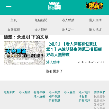
主頁
焦點新聞
港人點播
港人直播
有聲專欄
港人觀點
港人花生
港人博評
標籤：佘達明 下的文章
【短片】【老人保暖有乜要注
意？】佘達明醫生保暖三招 照顧
好老人無難度
港人點播
2016-01-25 23:00
沒有更多了
焦點新聞
港人點播
有聲專欄
港人觀點
港人花生
港人博評
關於我們
港人直播
編輯觀點
博客館
私隱聲明
所有觀點
所有博評
免責條款
版權聲明
加入我們