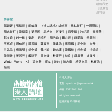
聯絡我們
刊登廣告
爆料快
博客館
屈穎妍
|
張瑞蓮
|
顧敏康
|
《港人講地》編輯室
|
焦點短打
|
一周圈點
|
周末短打
|
劉炳章
|
梁世民
|
馬浩文
|
何濼生
|
原姿晴
|
許紹基
|
麥國華
|
郭文緯
|
錢一帆
|
秦島
|
胡曉明
|
周浩鼎
|
田北辰
|
鄔滿海
|
季霆剛
|
王惠貞
|
周伯展
|
潘麗瓊
|
葉慶寧
|
陳建強
|
馬恩國
|
周全浩
|
方舟
|
洪為民
|
鄧淑明
|
楊全盛
|
黃均瑜
|
錢志庸
|
劉國勳
|
柯創盛
|
洪錦鉉
|
陸頌雄
|
黃麗芳
|
嚴建平
|
甘文鋒
|
杜礎圻
|
健良
|
聶廣男
|
盧展常
|
Winter Wong
|
K2
|
梁文新
|
羅崑
|
姚銘
|
陳志豪
|
精選文章
|
林奮強
|
囍雨
© 港人講地
電郵: speakout@speakout.hk
傳真: 85228041301
All rights reserved.
版權所有 不得轉載