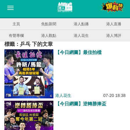
主頁
焦點新聞
港人點播
港人直播
有聲專欄
港人觀點
港人花生
港人博評
標籤：乒乓 下的文章
【今日網圖】最佳拍檔
港人花生
07-20 18:38
【今日網圖】逆轉勝捧盃