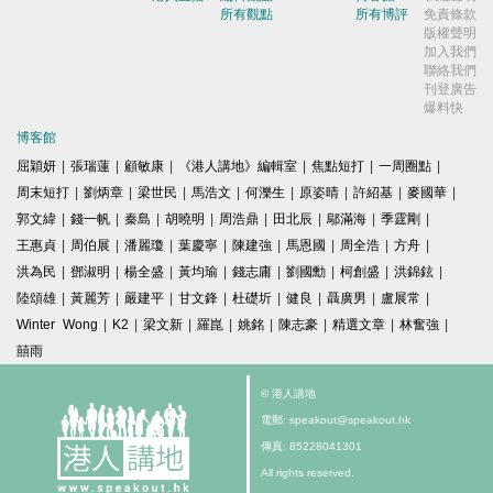
所有觀點
所有博評
免責條款
版權聲明
加入我們
聯絡我們
刊登廣告
爆料快
博客館
屈穎妍
|
張瑞蓮
|
顧敏康
|
《港人講地》編輯室
|
焦點短打
|
一周圈點
|
周末短打
|
劉炳章
|
梁世民
|
馬浩文
|
何濼生
|
原姿晴
|
許紹基
|
麥國華
|
郭文緯
|
錢一帆
|
秦島
|
胡曉明
|
周浩鼎
|
田北辰
|
鄔滿海
|
季霆剛
|
王惠貞
|
周伯展
|
潘麗瓊
|
葉慶寧
|
陳建強
|
馬恩國
|
周全浩
|
方舟
|
洪為民
|
鄧淑明
|
楊全盛
|
黃均瑜
|
錢志庸
|
劉國勳
|
柯創盛
|
洪錦鉉
|
陸頌雄
|
黃麗芳
|
嚴建平
|
甘文鋒
|
杜礎圻
|
健良
|
聶廣男
|
盧展常
|
Winter Wong
|
K2
|
梁文新
|
羅崑
|
姚銘
|
陳志豪
|
精選文章
|
林奮強
|
囍雨
© 港人講地
電郵: speakout@speakout.hk
傳真: 85228041301
All rights reserved.