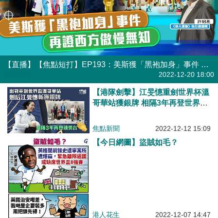
【直播】【焦點短打】EP193：美斯獲「黑袍加身」事件 再證西方傲慢無知
港人直播
2022-12-20 18:00
【港隊劍擊】江旻憓重劍世界杯溫
哥華站獲銀牌 相隔3年再登世界盃
頒獎台
焦點新聞
2022-12-12 15:09
【今日網圖】盜賊如毛？
港人花生
2022-12-07 14:47