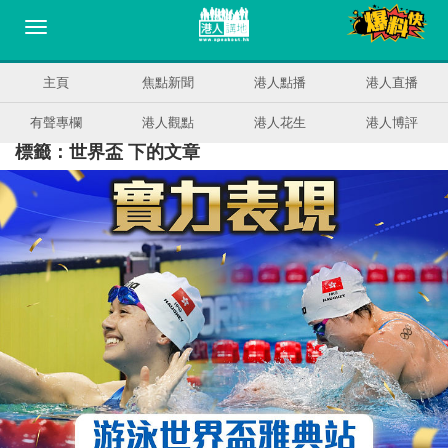
主頁
焦點新聞
港人點播
港人直播
有聲專欄
港人觀點
港人花生
港人博評
標籤：世界盃 下的文章