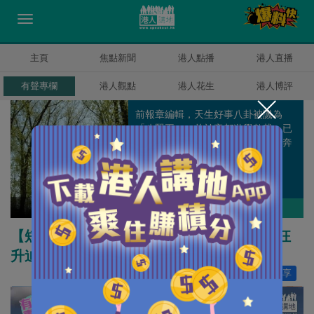
主頁
焦點新聞
港人點播
港人直播
有聲專欄
港人觀點
港人花生
港人博評
前報章編輯，天生好事八卦被譏為
「八賢王」，曾於帝都遊學數載，已
過而立之年仍一事無成，每日為口奔
馳但仍渴望能走到天涯海角。
盧展常
作者其他博評
【短片】【有聲專欄】盧展常：加拿大房租狂
升迫住劏房 移居港人嘆陷苦海
讚好
2
分享