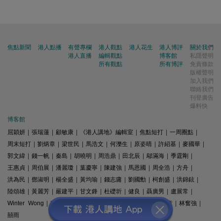
焦點新聞
港人點播
有聲專欄
港人觀點
港人花生
港人博評
關於我們
港人直播
編輯觀點
博客館
私隱聲明
所有觀點
所有博評
免責條款
版權聲明
加入我們
聯絡我們
刊登廣告
爆料快
博客館
屈穎妍
|
張瑞蓮
|
顧敏康
|
《港人講地》編輯室
|
焦點短打
|
一周圈點
|
周末短打
|
劉炳章
|
梁世民
|
馬浩文
|
何濼生
|
原姿晴
|
許紹基
|
麥國華
|
郭文緯
|
錢一帆
|
秦島
|
胡曉明
|
周浩鼎
|
田北辰
|
鄔滿海
|
季霆剛
|
王惠貞
|
周伯展
|
潘麗瓊
|
葉慶寧
|
陳建強
|
馬恩國
|
周全浩
|
方舟
|
洪為民
|
鄧淑明
|
楊全盛
|
黃均瑜
|
錢志庸
|
劉國勳
|
柯創盛
|
洪錦鉉
|
陸頌雄
|
黃麗芳
|
嚴建平
|
甘文鋒
|
杜礎圻
|
健良
|
聶廣男
|
盧展常
|
Winter Wong
|
K2
|
梁文新
|
羅崑
|
姚銘
|
陳志豪
|
精選文章
|
林奮強
|
囍雨