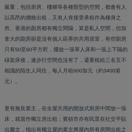
嚴重，包括廚房、樓梯等各種類型的空間，都會有人
以高昂的價格出租，又有人肯接受承租作為棲身之
所。香港的劏房都有獨立間隔，算是私人空間，但加
拿大的劏房卻是沒有個人區界的共用居室，有些劏房
只有50至60平方呎，擺放一張單人床和一張上下隔的
碌架床後，連步行空間也沒有了，還要租給三名互不
相識的陌生人同住，每人月租600加元（約3400港
元）。
更有無良業主，在全屋共用的開放式廚房中間放一張
床，就當作獨立房出租；賓頓市亦有民眾在社交平貼
出圖文，指出有獨立屋的業主將屋內所有房間出租之