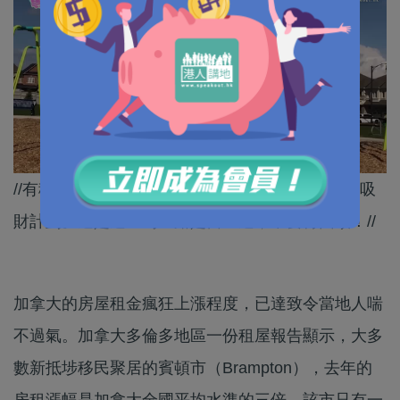
//有移居加拿大港人發現，「救生艇方案」其實是吸
財計劃。還是這一句：路是自己選，不要再回頭！//
加拿大的房屋租金瘋狂上漲程度，已達致令當地人喘
不過氣。加拿大多倫多地區一份租屋報告顯示，大多
數新抵埗移民聚居的賓頓市（Brampton），去年的
房租漲幅是加拿大全國平均水準的三倍，該市只有一