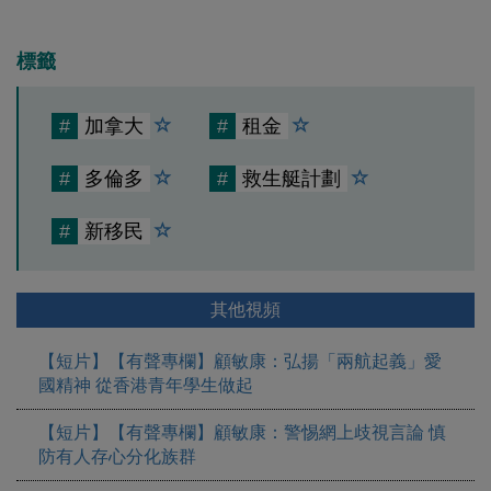
標籤
#
加拿大
#
租金
#
多倫多
#
救生艇計劃
#
新移民
其他視頻
【短片】【有聲專欄】顧敏康：弘揚「兩航起義」愛
國精神 從香港青年學生做起
【短片】【有聲專欄】顧敏康：警惕網上歧視言論 慎
防有人存心分化族群