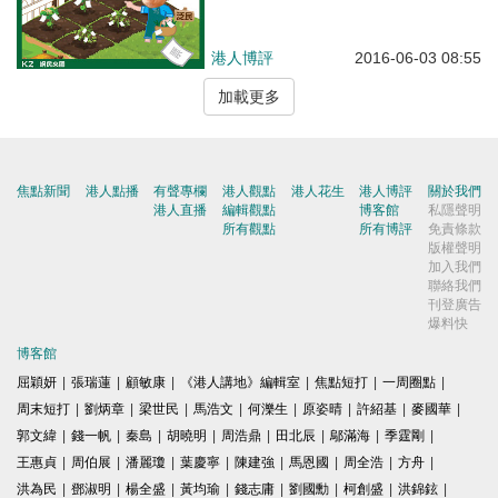
港人博評
2016-06-03 08:55
加載更多
焦點新聞
港人點播
有聲專欄
港人觀點
港人花生
港人博評
關於我們
港人直播
編輯觀點
博客館
私隱聲明
所有觀點
所有博評
免責條款
版權聲明
加入我們
聯絡我們
刊登廣告
爆料快
博客館
屈穎妍
|
張瑞蓮
|
顧敏康
|
《港人講地》編輯室
|
焦點短打
|
一周圈點
|
周末短打
|
劉炳章
|
梁世民
|
馬浩文
|
何濼生
|
原姿晴
|
許紹基
|
麥國華
|
郭文緯
|
錢一帆
|
秦島
|
胡曉明
|
周浩鼎
|
田北辰
|
鄔滿海
|
季霆剛
|
王惠貞
|
周伯展
|
潘麗瓊
|
葉慶寧
|
陳建強
|
馬恩國
|
周全浩
|
方舟
|
洪為民
|
鄧淑明
|
楊全盛
|
黃均瑜
|
錢志庸
|
劉國勳
|
柯創盛
|
洪錦鉉
|