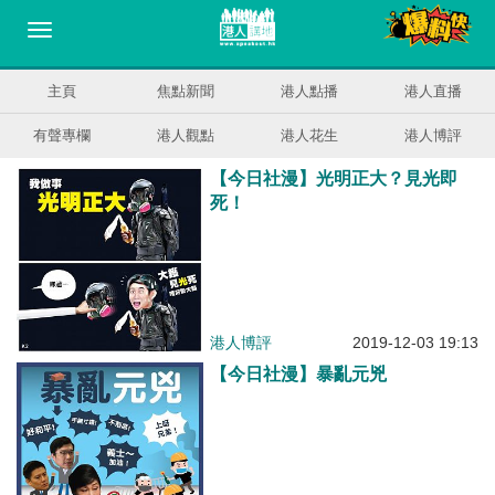
主頁
焦點新聞
港人點播
港人直播
有聲專欄
港人觀點
港人花生
港人博評
【今日社漫】光明正大？見光即
死！
港人博評
2019-12-03 19:13
【今日社漫】暴亂元兇