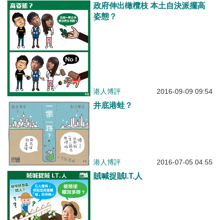
政府伸出橄欖枝 本土自決派擺高
姿態？
港人博評
2016-09-09 09:54
井底港蛙？
港人博評
2016-07-05 04:55
賊喊捉賊I.T.人