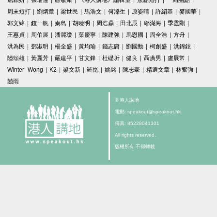
屈穎妍
|
張瑞蓮
|
顧敏康
|
《港人講地》編輯室
|
焦點短打
|
一周圈點
|
周末短打
|
劉炳章
|
梁世民
|
馬浩文
|
何濼生
|
原姿晴
|
許紹基
|
麥國華
|
郭文緯
|
錢一帆
|
秦島
|
胡曉明
|
周浩鼎
|
田北辰
|
鄔滿海
|
季霆剛
|
王惠貞
|
周伯展
|
潘麗瓊
|
葉慶寧
|
陳建強
|
馬恩國
|
周全浩
|
方舟
|
洪為民
|
鄧淑明
|
楊全盛
|
黃均瑜
|
錢志庸
|
劉國勳
|
柯創盛
|
洪錦鉉
|
陸頌雄
|
黃麗芳
|
嚴建平
|
甘文鋒
|
杜礎圻
|
健良
|
聶廣男
|
盧展常
|
Winter Wong
|
K2
|
梁文新
|
羅崑
|
姚銘
|
陳志豪
|
精選文章
|
林奮強
|
囍雨
© 港人講地
電郵: speakout@speakout.hk
傳真: 85228041301
All rights reserved.
版權所有 不得轉載