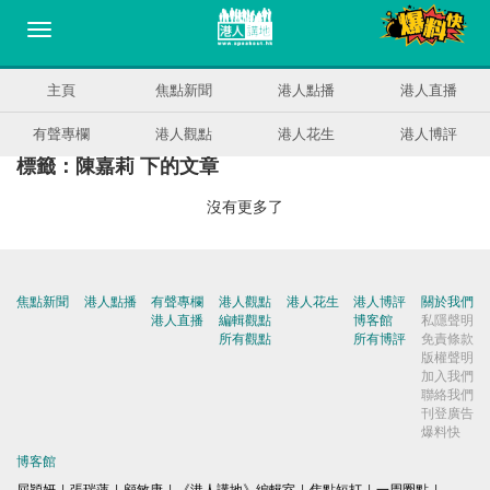
主頁
焦點新聞
港人點播
港人直播
有聲專欄
港人觀點
港人花生
港人博評
標籤：陳嘉莉 下的文章
沒有更多了
焦點新聞
港人點播
有聲專欄
港人觀點
港人花生
港人博評
關於我們
港人直播
編輯觀點
博客館
私隱聲明
所有觀點
所有博評
免責條款
版權聲明
加入我們
聯絡我們
刊登廣告
爆料快
博客館