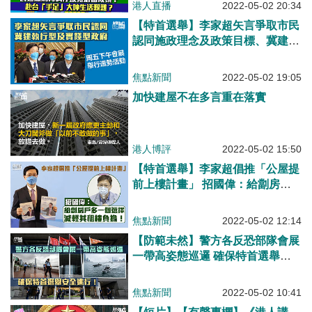
港人直播
2022-05-02 20:34
【特首選舉】李家超矢言爭取市民
認同施政理念及政策目標、冀建執
行型及實踐型政府、周五下午4時
會展舉行造勢活動
焦點新聞
2022-05-02 19:05
加快建屋不在多言重在落實
港人博評
2022-05-02 15:50
【特首選舉】李家超倡推「公屋提
前上樓計畫」 招國偉：給劏房戶
多一個選擇、減輕其租樓負擔
焦點新聞
2022-05-02 12:14
【防範未然】警方各反恐部隊會展
一帶高姿態巡邏 確保特首選舉安
全進行
焦點新聞
2022-05-02 10:41