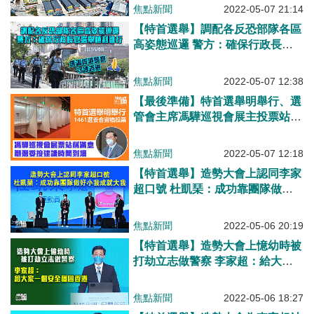
焦點新聞
2022-05-07 21:14
【特首選舉】調配各反恐部隊各區
高姿態巡邏 警方：確保行政長官
選舉順利進行
焦點新聞
2022-05-07 12:38
【最後準備】特首選舉明舉行、選
管會主席馮驊巡視會展主投票站稱
滿意、籲選委按建議時間到場
焦點新聞
2022-05-07 12:18
【特首選舉】造勢大會上認同李家
超口號 杜凱琹：成功靠團隊做好
小我成就大我
焦點新聞
2022-05-06 20:19
【特首選舉】造勢大會上憶幼時被
打劫立志做警察 李家超：給大家
一個安全穩固香港
焦點新聞
2022-05-06 18:27