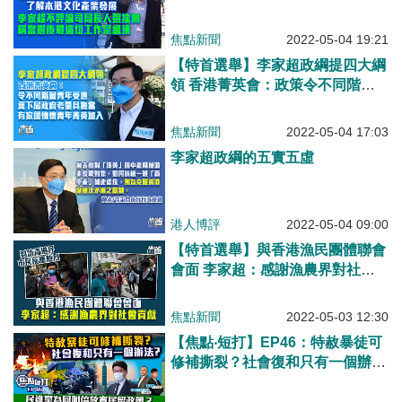
局長人選揣測 稱當選後最逼切工
作是組班
焦點新聞
2022-05-04 19:21
【特首選舉】李家超政綱提四大綱
領 香港菁英會：政策令不同階層
青年受惠、冀下屆政府考量具擔
當、有家國情懷青年菁英加入
焦點新聞
2022-05-04 17:03
李家超政綱的五實五虛
港人博評
2022-05-04 09:00
【特首選舉】與香港漁民團體聯會
會面 李家超：感謝漁農界對社會
貢獻
焦點新聞
2022-05-03 12:30
【焦點‧短打】EP46：特赦暴徒可
修補撕裂？社會復和只有一個辦
法?民進黨為何叫停放寬居留政
策？赴台「手足」大呻生活艱難？