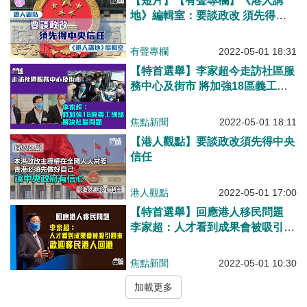
【短片】【有聲專欄】《港人講
地》編輯室：要談政改 須先得中
央信任
有聲專欄
2022-05-01 18:31
【特首選舉】李家超今走訪社區服
務中心及街市 將加強18區義工網
絡解決社區問題
焦點新聞
2022-05-01 18:11
【港人觀點】要談政改須先得中央
信任
港人觀點
2022-05-01 17:00
【特首選舉】回應港人移民問題
李家超：人才看到成果會被吸引回
來、歡迎移民港人回港
焦點新聞
2022-05-01 10:30
加載更多