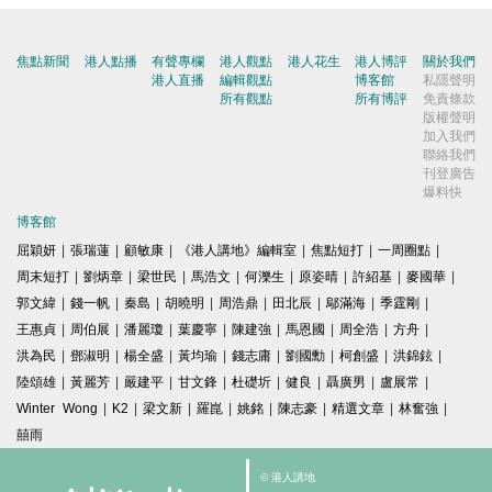
焦點新聞
港人點播
有聲專欄
港人觀點
港人花生
港人博評
關於我們
港人直播
編輯觀點
博客館
私隱聲明
所有觀點
所有博評
免責條款
版權聲明
加入我們
聯絡我們
刊登廣告
爆料快
博客館
屈穎妍
|
張瑞蓮
|
顧敏康
|
《港人講地》編輯室
|
焦點短打
|
一周圈點
|
周末短打
|
劉炳章
|
梁世民
|
馬浩文
|
何濼生
|
原姿晴
|
許紹基
|
麥國華
|
郭文緯
|
錢一帆
|
秦島
|
胡曉明
|
周浩鼎
|
田北辰
|
鄔滿海
|
季霆剛
|
王惠貞
|
周伯展
|
潘麗瓊
|
葉慶寧
|
陳建強
|
馬恩國
|
周全浩
|
方舟
|
洪為民
|
鄧淑明
|
楊全盛
|
黃均瑜
|
錢志庸
|
劉國勳
|
柯創盛
|
洪錦鉉
|
陸頌雄
|
黃麗芳
|
嚴建平
|
甘文鋒
|
杜礎圻
|
健良
|
聶廣男
|
盧展常
|
Winter Wong
|
K2
|
梁文新
|
羅崑
|
姚銘
|
陳志豪
|
精選文章
|
林奮強
|
囍雨
© 港人講地