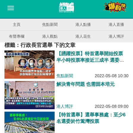
主頁
焦點新聞
港人點播
港人直播
有聲專欄
港人觀點
港人花生
港人博評
標籤：行政長官選舉 下的文章
【踴躍投票】特首選舉開始投票
半小時投票率接近三成半 選委對
新任特首有何期望？
焦點新聞
2022-05-08 10:30
解決青年問題 也需固本培元
港人博評
2022-05-08 09:00
【特首選舉】選舉事務處：至少6
名選委於竹篙灣投票