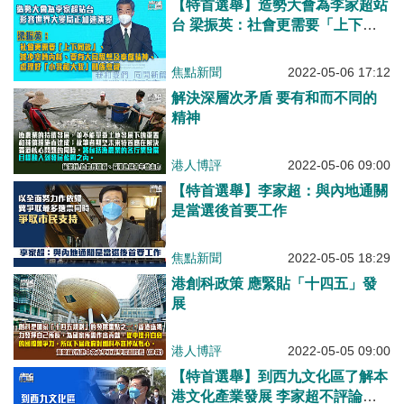
【特首選舉】造勢大會為李家超站
台 梁振英：社會更需要「上下同
欲」、減少空轉內耗、要有大局思
想及奉獻精神、處理好「小我和大
焦點新聞
2022-05-06 17:12
我」關係意識
解決深層次矛盾 要有和而不同的
精神
港人博評
2022-05-06 09:00
【特首選舉】李家超：與內地通關
是當選後首要工作
焦點新聞
2022-05-05 18:29
港創科政策 應緊貼「十四五」發
展
港人博評
2022-05-05 09:00
【特首選舉】到西九文化區了解本
港文化產業發展 李家超不評論司