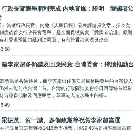
】行政長官選舉順利完成 內地官媒：證明「愛國者
實
日）當選行政長官。內地《人民日報》發表評論員文章，指今次
制度後首次行政長官選舉，是全面貫徹落實「愛國者治港」原則
有利香港鞏固由亂到治局面，有利於香港實現良政善...
42:58
】籲李家超多傾聽及回應民意 台陸委會：持續推動
日)高票當選香港特首，而李家超出任保安局局長時發生的台灣殺人
仍然未能前往台灣自首。台灣的行政院陸委會今日回應特首選舉
特首應多傾聽及回應民意，尊重港人追求民主的權...
26:49
】梁振英、賀一誠、多個政黨等祝賀李家超當選
)在行政長官選舉獲得1416票支持票，以99.43%支持率高票當選