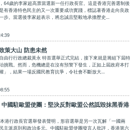
，64歲的李家超高票當選新一任行政長官。這是香港完善選制後
是有香港特色民主的又一次重要成功實踐，標誌著香港走向良政
一步。當選後李家超表示，將忠誠且堅毅地承擔歷史...
24:39
政策大山 防患未然
自由行行政總裁黃永 特首選舉正式完結，接下來就是籌組下屆
治挑戰。然而，危機總是在沒有預警下發生，正如上屆政府本打
權」，結果一場反國民教育抗爭，令社會不斷放大...
08:55
】中國駐歐盟使團：堅決反對歐盟公然詆毀抹黑香港
)就本港行政長官選舉發表聲明，形容選舉是另一次瓦解「一國兩
民主派原則和政治多元。中國駐歐盟使團發言人批評，香港第六