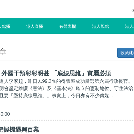
0
人點播
港人直播
有聲專欄
港人觀點
港人
章
收藏此
】外國干預彰彰明甚 「底線思維」實屬必須
選人李家超，昨日以99.2％的得票率成功當選第六屆行政長官。
明會堅定維護《憲法》及《基本法》確立的憲制地位、守住法治
且要「堅持底線思維」。事實上，今日亦有不少傳媒...
30:00
把握機遇興百業