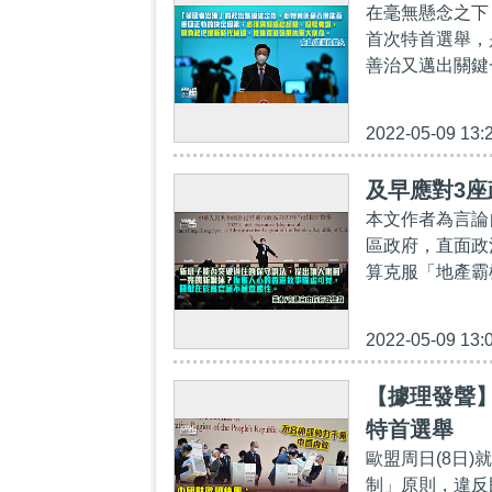
在毫無懸念之下
首次特首選舉，
善治又邁出關鍵
2022-05-09 13:
及早應對3座
本文作者為言論
區政府，直面政
算克服「地產霸
2022-05-09 13:
【據理發聲
特首選舉
歐盟周日(8日
制」原則，違反