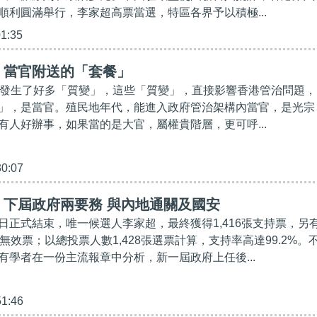
順利圓滿舉行，李家超高票當選，特區各界予以積極...
01:35
】當官附送的「套餐」
港發生了好多「質變」，這些「質變」，直接影響香港管治問題，
」，是當官。殖民地年代，能進入政府管治架構內當官，是光宗
有人好辦事，如果當的是大官，屬權貴階層，更可呼...
30:07
】下屆政府兩要務 與內地通關及國安
日正式結束，唯一候選人李家超，最終獲得1,416張支持票，另
無效票；以總投票人數1,428張選票計算，支持率高達99.2%。
有學者在一份主流報章中分析，新一屆政府上任後...
51:46