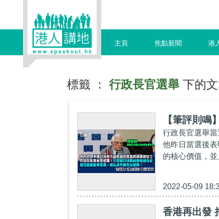
主頁
焦點新聞
港
標籤 ：
行政長官選舉
下的文
【筆評則鳴
行政長官選舉當
他昨日當選後表
的核心價值，並
2022-05-09 18:
香港再出發 