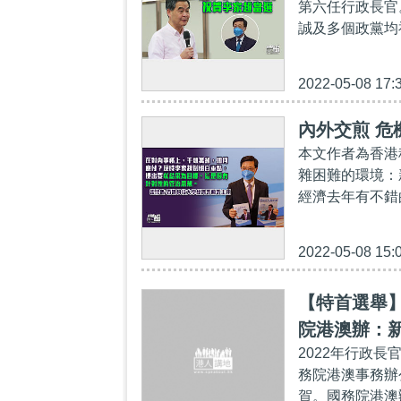
第六任行政長官
誠及多個政黨均祝
2022-05-08 17:
內外交煎 危
本文作者為香港
雜困難的環境：
經濟去年有不錯
2022-05-08 15:
【特首選舉
院港澳辦：
2022年行政
路充滿信心
務院港澳事務辦
賀。國務院港澳