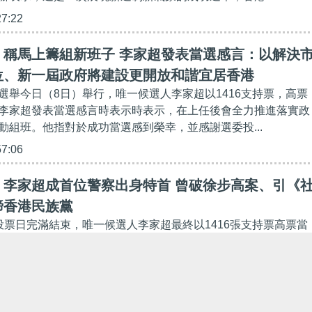
27:22
】稱馬上籌組新班子 李家超發表當選感言：以解決
位、新一屆政府將建設更開放和諧宜居香港
選舉今日（8日）舉行，唯一候選人李家超以1416支持票，高票
李家超發表當選感言時表示時表示，在上任後會全力推進落實政
動組班。他指對於成功當選感到榮幸，並感謝選委投...
57:06
】李家超成首位警察出身特首 曾破徐步高案、引《
締香港民族黨
投票日完滿結束，唯一候選人李家超最終以1416張支持票高票當
果公告亦將於憲報刊登。李家超由中央人民政府任命後，便會成
家超現年64歲，小學時期就讀深水埗五邑工商總會學...
39:55