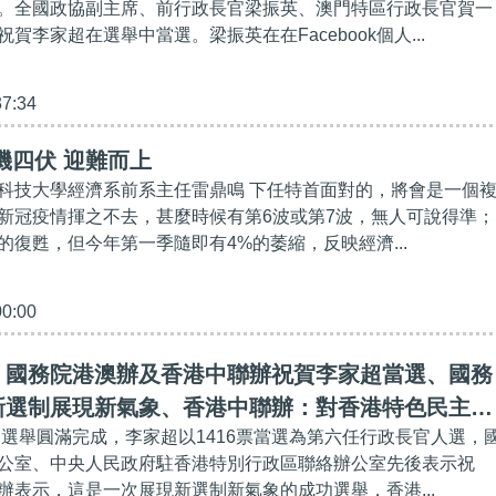
。全國政協副主席、前行政長官梁振英、澳門特區行政長官賀一
賀李家超在選舉中當選。梁振英在在Facebook個人...
37:34
機四伏 迎難而上
科技大學經濟系前系主任雷鼎鳴 下任特首面對的，將會是一個
新冠疫情揮之不去，甚麼時候有第6波或第7波，無人可說得準；
的復甦，但今年第一季隨即有4%的萎縮，反映經濟...
00:00
】國務院港澳辦及香港中聯辦祝賀李家超當選、國務
新選制展現新氣象、香港中聯辦：對香港特色民主道
長官選舉圓滿完成，李家超以1416票當選為第六任行政長官人選，
公室、中央人民政府駐香港特別行政區聯絡辦公室先後表示祝
辦表示，這是一次展現新選制新氣象的成功選舉，香港...