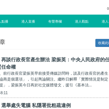
0
人點播
港人直播
有聲專欄
港人觀點
港人
章
收藏此
】再談行政長官產生辦法 梁振英：中央人民政府的
質任命權
、前行政長官梁振英早前接受傳媒訪問時，談及行政長官的產生
協商是個選項」，引起輿論關注。繼昨日解釋「實際情況是制定
提」，梁振英今日再於社交媒體發文，援引《基本法...
48:11
】選舉處失電腦 私隱署批粗疏違例