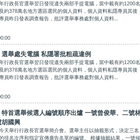
年行政長官選舉翌日發現遺失兩部手提電腦，當中載有約1200
及約378萬名地方選區選民的個人資料，個人資料私隱專員其後
專員昨日發表調查報告，批評選舉事務處對個人資料...
00:00
】選舉處失電腦 私隱署批粗疏違例
年行政長官選舉翌日發現遺失兩部手提電腦，當中載有約1200
及約378萬名地方選區選民的個人資料，個人資料私隱專員其後
專員昨日發表調查報告，批評選舉事務處對個人資料...
00:00
】特首選舉候選人編號順序出爐 一號曾俊華、二號
號胡國興
今天舉行行政長官選舉簡介會。選舉主任以抽籤形式，決定三名
的排名次序和指定宣傳廣告名單的編號。 根據抽籤結果，一號