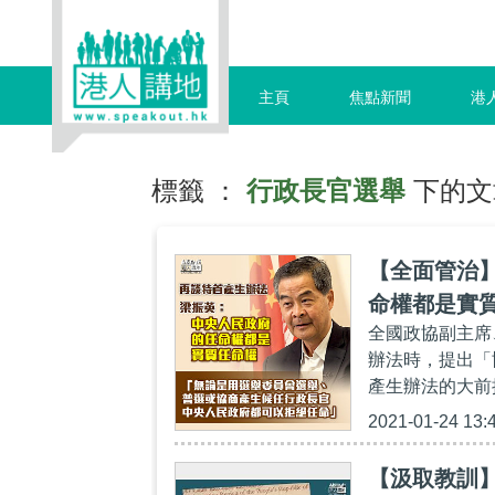
主頁
焦點新聞
港
標籤 ：
行政長官選舉
下的文
【全面管治
命權都是實
全國政協副主席
辦法時，提出「
產生辦法的大前
2021-01-24 13:
【汲取教訓