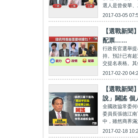
選人是曾俊華、
2017-03-05 07:
【選戰新聞
配票……
行政長官選舉提
持。預計已有超
交提名表格。其
2017-02-20 04:
【選戰新聞
說」闢謠 個
全國政協常委何
委員長張德江南
中，雖然商界滿
2017-02-18 10: