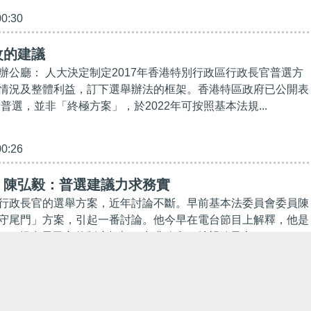
00:30
改的建議
辦公廳： 人大決定制定2017年香港特別行政區行政長官普選方
情況及整體利益，訂下選舉辦法的框架。香港特區政府已公開表
實普選，並非「終極方案」，於2022年可按照基本法規...
00:26
】陳弘毅：普選建議力求務實
行政長官的選舉方案，近年討論不斷。早前基本法委員會委員陳
守尾門」方案，引起一番討論。他今早在電台節目上解釋，他是
定下，提出最民主的制度框架，力求務實，希望給予市...
30:44