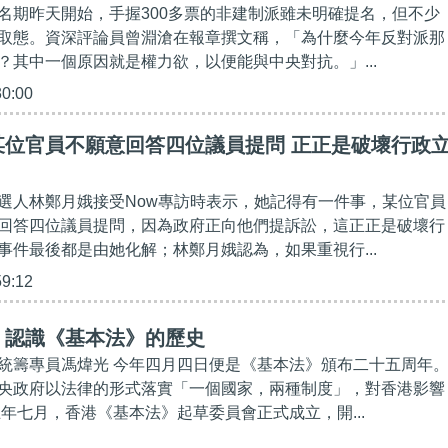
名期昨天開始，手握300多票的非建制派雖未明確提名，但不少
取態。資深評論員曾淵滄在報章撰文稱，「為什麼今年反對派那
？其中一個原因就是權力欲，以便能與中央對抗。」...
30:00
某位官員不願意回答四位議員提問 正正是破壞行政
選人林鄭月娥接受Now專訪時表示，她記得有一件事，某位官員
回答四位議員提問，因為政府正向他們提訴訟，這正正是破壞行
事件最後都是由她化解；林鄭月娥認為，如果重視行...
59:12
】認識《基本法》的歷史
統籌專員馮煒光 今年四月四日便是《基本法》頒布二十五周年
央政府以法律的形式落實「一個國家，兩種制度」，對香港影響
五年七月，香港《基本法》起草委員會正式成立，開...