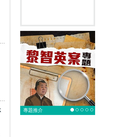
名
名
林
專題推介
候