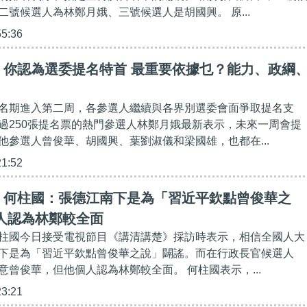
二號候選人為林鄭月娥、三號候選人是胡國興。 原...
55:36
】你認為選委提名特首 最重要依據乜？能力、政綱
名期進入第二周，各參選人繼續與各界別選委會面爭取提名支
過250張提名票的熱門參選人林鄭月娥最新表示，未來一周會提
他參選人曾俊華、胡國興、葉劉淑儀和梁國雄，也都在...
21:52
】何柱國：張德江南下是為「習近平欽點曾俊華之
人認為林鄭較全面
柱國今日接受電視節目《講清講楚》採訪時表示，相信全國人大
下是為「習近平欽點曾俊華之說」闢謠。而在行政長官候選人
意曾俊華，但他個人認為林鄭較全面。 何柱國表示，...
23:21