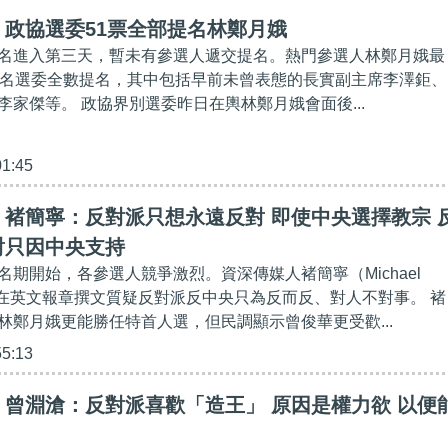
政協選委51票全部提名林鄭月娥
名進入第三天，暫未有參選人遞交提名。熱門參選人林鄭月娥最
1名選委全數提名，其中包括早前未曾表態的長實副主席李澤鉅、
李家傑等。 政協界別選委昨日在輿林鄭月娥會面後...
01:45
褚簡寧：反對派只想永遠反對 即使中央選擇教宗 
對只因中央支持
名期開始，各參選人競爭激烈。資深傳媒人褚簡寧（Michael
日前在英文報章撰文質疑反對派反中央只為反而反、對人不對事。 褚
林鄭月娥更能勝任特首人選，但民調顯示曾俊華更受歡...
55:13
曾淵滄：反對派喜歡「造王」 原因是權力欲 以便