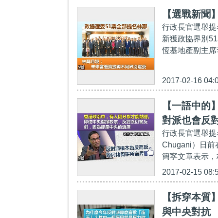
【選戰新聞】
行政長官選舉提
新獲政協界別5
恆基地產副主席
2017-02-16 04:
【一語中的】
對派也會反
行政長官選舉提
Chugani）
簡寧文章表示，
2017-02-15 08:
【拆穿本質】
與中央對抗