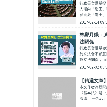
行政長官選舉提
人傾向「造王」
麼喜歡「造王」
2017-02-14 09:
林鄭月娥：
法關係
行政長官選舉參
於立法會不願意
政立法關係，而
2017-02-02 03:
【精選文章
本文作者為新聞
《基本法》是中
深遠。 一九八