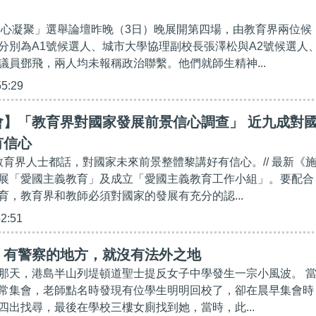
「愛心凝聚」選舉論壇昨晚（3日）晚展開第四場，由教育界兩位候
分別為A1號候選人、城市大學協理副校長張澤松與A2號候選人
議員鄧飛，兩人均未報稱政治聯繫。他們就師生精神...
55:29
會】「教育界對國家發展前景信心調查」 近九成對
有信心
訪教育界人士都話，對國家未來前景整體黎講好有信心。// 最新《
展「愛國主義教育」及成立「愛國主義教育工作小組」。要配合
育，教育界和教師必須對國家的發展有充分的認...
42:51
】有警察的地方，就沒有法外之地
那天，港島半山列堤頓道聖士提反女子中學發生一宗小風波。 
常集會，老師點名時發現有位學生明明回校了，卻在晨早集會時
四出找尋，最後在學校三樓女廁找到她，當時，此...