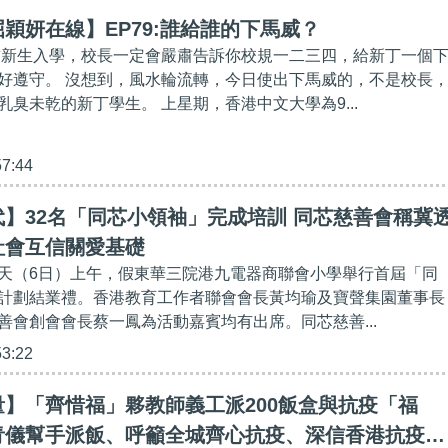
穎妍在線】EP79:誰給誰的下馬威？
前新生入學，校長一定會嚴肅告訴你校規一二三四，給新丁一個
好遵守。 沒想到，風水輪流轉，今日使出下馬威的，不是校長
臭未乾的新丁學生。 上星期，香港中文大學為9...
57:44
】32名「同芯小領袖」完成培訓 同芯慈善會稱冀
社會互信關愛基礎
天（6日）上午，假東華三院港九電器商聯會小學舉行首屆「同
計劃結業禮。香港教育工作者聯會會長黃均瑜及寶聲集園董事長
善會創會會長蔡一鳳為活動嘉賓均有出席。同芯慈善...
53:22
】「齊惜福」夥教師義工派200飯盒與抗疫「福
青儀幫手派飯、呼籲全城齊心抗疫、深信香港抗疫必