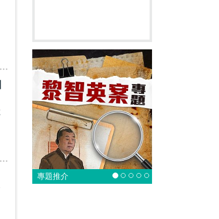
、
國
施
專題推介
當