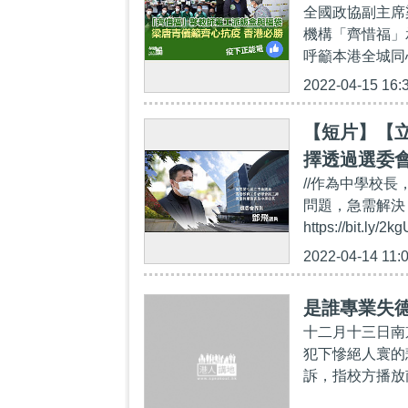
全國政協副主席
勝
機構「齊惜福」
呼籲本港全城同
2022-04-15 16:
【短片】【
擇透過選委
//作為中學校
映本港教育
問題，急需解決，究
https://bi
2022-04-14 11:
是誰專業失
十二月十三日南
犯下慘絕人寰的
訴，指校方播放