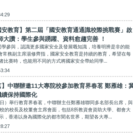
34:29
國安教育】第二屆「國安教育通通識校際挑戰賽」啟
師大讚：學生參與踴躍、資料愈趨完善 ！
嘅同學參與，認識更多國家安全及發展嘅知識，培養明辨是非的能
基金會常務副主席湯修齊指，國家安全教育是持續的教育，希望在每
者比賽時，也能用不同的方式將國家安全帶給同學...
53:34
】中聯辦邀11大專院校參加教育界春茗 鄭雁雄：
繼續保持國際化
5日）舉行教育界春茗，中聯辦主任鄭雁雄聯同多名部長出席，與
院校的校長及校董會主席會面，包括8所教資會資助大學、都會大
示，香港以身為國際化的都市聞名世界，期望各大專...
28:27