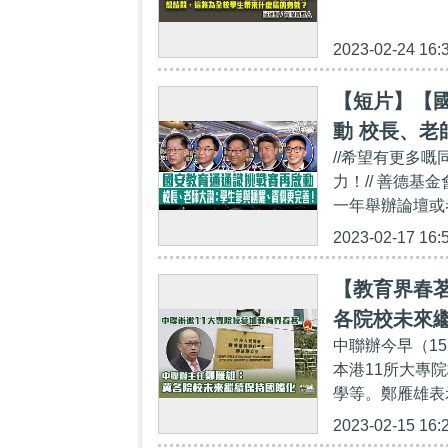
2023-02-24 16:
【短片】【
動 校長、老
//希望有更多
力！// 善德
一年舉辦論壇或
2023-02-17 16:
【教育界春茗
各院校未來
中聯辦今早（1
本港11所大專
學等。鄭雁雄表
2023-02-15 16: