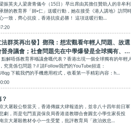
梁振英夫人梁唐青儀今（15日）早出席由其擔任贊助人的非牟利
承辦的教育界「師•仁」送暖行動，她在接受《港人講地》訪問
心一致，齊心抗疫，香港抗疫必勝！ 這項送暖行動...
37:20
立法群英再出發】鄧飛：想宏觀看年輕人問題、故選
會晉身議會；社會問題先在中學爆發是全球獨有、反
長，點解唔係教育界喺議會嘅代表？香港出現一個全球獨有的年輕
制度出問題
竟係乜問題？// 請Follow我們的YouTube頻道：
t.ly/2kgU8qg 下載我們的手機應用程式，收看第一手精彩內容：h...
00:00
德？
京大屠殺公祭當天，香港傳媒大肆報道的，並非八十四年前日軍
悲劇，而是屯門直資保良局香港道教聯合會圓玄小學生家長投
南京大屠殺教材令小一生受驚，批評教育局「政治效忠...