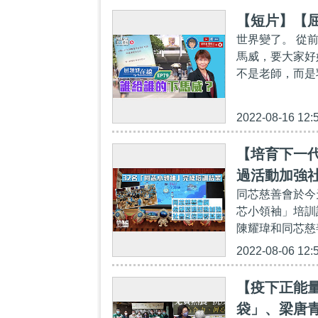
【短片】【屈
世界變了。 從
馬威，要大家好
不是老師，而是乳
2022-08-16 12:
【培育下一代
過活動加強
同芯慈善會於今
芯小領袖」培訓
陳耀瑋和同芯慈
2022-08-06 12:
【疫下正能量
袋」、梁唐