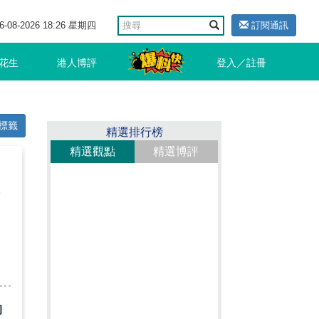
6-08-2026 18:26 星期四
訂閱通訊
花生
港人博評
登入／註冊
標籤
精選排行榜
精選觀點
精選博評
子
動