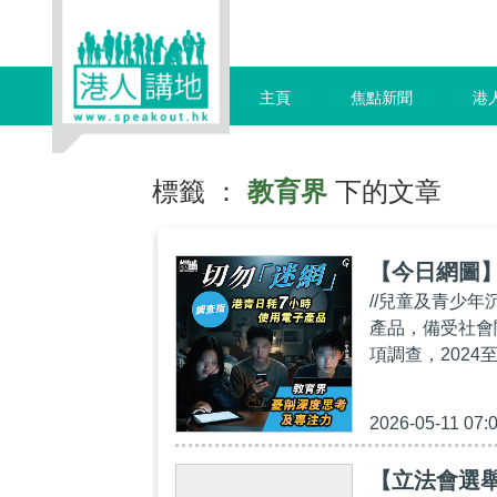
主頁
焦點新聞
港
標籤 ：
教育界
下的文章
【今日網圖
//兒童及青少
產品，備受社會
項調查，2024
2026-05-11 07:
【立法會選