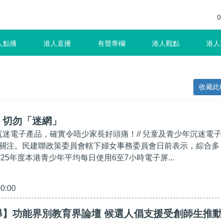
0
人點播
港人直播
有聲專欄
港人觀點
港人
收藏此
】切勿「迷網」
年沉迷電子產品，確實令唔少家長好頭痛！// 兒童及青少年沉迷電
關注。民建聯政策委員會轄下婦女事務委員會日前表示，綜合多
至25年度本港青少年平均每日使用6至7小時電子屏...
00:00
舉】功能界別教育界論壇 候選人倡支援受創師生推