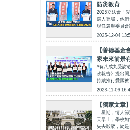
防災教育
2025立法會
選人登場，他們
現任選舉委員會
2025-12-04 13:
【善德基金
家未來前景
//有八成九受
政報告》提出開
持續推行愛國教
2023-11-06 16:
【獨家文章
上星期，情人節
天早上，學校如
失去影蹤，於是