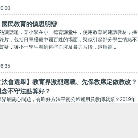
00:00
】國民教育的慎思明辯
熱議話題，某小學在小一德育課堂中，使用教育局建議教材，播
錄片，包括日軍殘殺中國百姓的場面，疑似引起部分學生情緒不
質疑，讓小一學生看到這些血腥及暴力片段，這種震...
06:35
立法會選舉】教育界激烈選戰、先保敎席定做教改？
觀念不守法點算好？
係學界最關心問題，有咩好方法平衡公帑運用及教師就業？2019年
四千學生被捕，凸顯部分青少年國家觀念和守法意識薄弱，香港
齊聽聽五位教育界候選人點把脈。// 立法會教育...
35:42