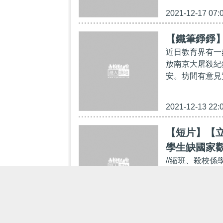
2021-12-17 07:
【鐵筆錚錚
近日教育界有一
放南京大屠殺紀
安。坊間有意見
2021-12-13 22:
【短片】【
學生缺國家
//縮班、殺校
社會事件，超過
教育應否改革？一
2021-11-25 15: