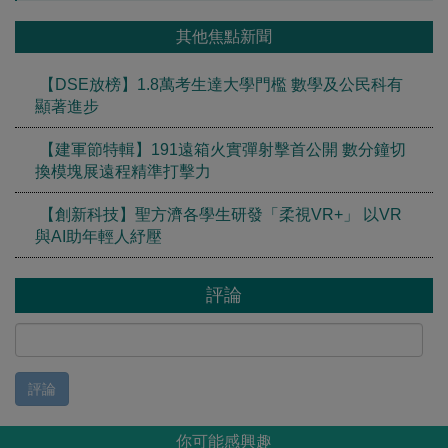
其他焦點新聞
【DSE放榜】1.8萬考生達大學門檻 數學及公民科有
顯著進步
【建軍節特輯】191遠箱火實彈射擊首公開 數分鐘切
換模塊展遠程精準打擊力
【創新科技】聖方濟各學生研發「柔視VR+」 以VR
與AI助年輕人紓壓
評論
評論
你可能感興趣