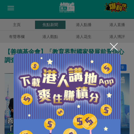
主頁
焦點新聞
港人點播
港人直播
有聲專欄
港人觀點
港人花生
港人博評
【善德基金會】「教育界對國家發展前景信心
調查」 近九成對國家未來前景有信心
讚好
7
分享